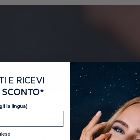
Ogni
perm
O
Scop
TI E RICEVI
I SCONTO*
li la lingua)
glese