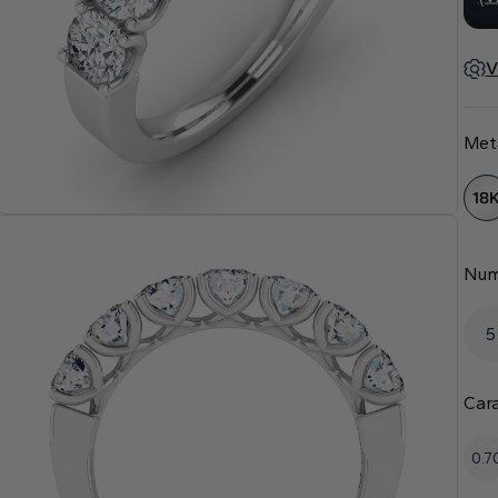
V
Met
18
Num
5
Car
0.7