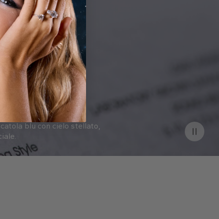
catola blu con cielo stellato,
iale.