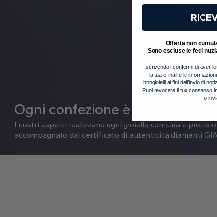
RICEV
Offerta non cumulab
Sono escluse le fedi nuzi
Iscrivendoti confermi di aver let
la tua e-mail e le informazion
bongioielli ai fini dell’invio di 
Puoi revocare il tuo consenso in
o inv
Ogni confezione è un cielo, ogni
I nostri esperti realizzano ogni gioiello con cura e precisi
accompagnato dal certificato di autenticità diamanti GIA 