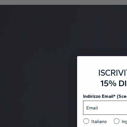
ISCRIVI
15% D
Indirizzo Email* (Sceg
Italiano
In