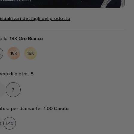
isualizza i dettagli del prodotto
allo:
18K Oro Bianco
K
18K
18K
ero di pietre:
5
7
atura per diamante:
1.00 Carato
0
1.40