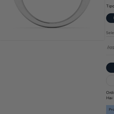
Tipo
Sele
Agg
Ordi
Hai 
Pro