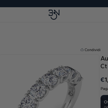
Condividi
Au
Ct
€
1
Paga
Of
(V