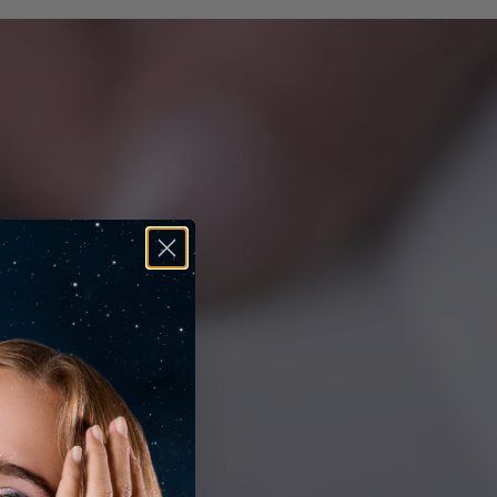
 acquisto è coperto dalla nostra
rimborsati al 100%
per
etterti di acquistare in totale serenità.
rigine
Diamanti Lab Grown
ri come ti supportiamo