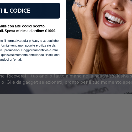
I IL CODICE
ile con altri codici sconto.
ali. Spesa minima d’ordine: €1000.
to l’informativa sulla privacy e accetti che
i fornite vengano raccolte e utilizzate da
notizie, promozioni e aggiornamenti via e-mail.
 qualsiasi momento annullando l’iscrizione
iandoci un’email.
 anello una stella
one.
Riceverai il tuo anello fatto a mano nella nostra esclusiva s
o IGI e da gadget selezionati, pronto per il tuo momento spec