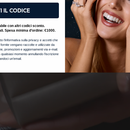
I IL CODICE
ile con altri codici sconto.
ali. Spesa minima d’ordine: €1000.
to l’informativa sulla privacy e accetti che
i fornite vengano raccolte e utilizzate da
notizie, promozioni e aggiornamenti via e-mail.
 qualsiasi momento annullando l’iscrizione
iandoci un’email.