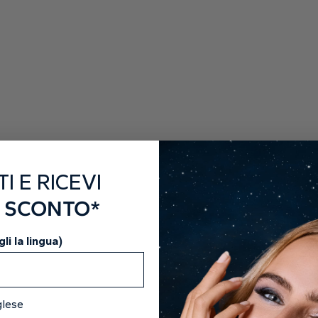
L
S
F
I
TI E RICEVI
I SCONTO*
li la lingua)
glese