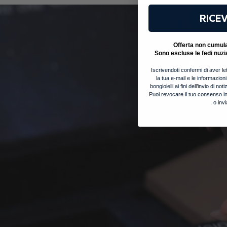
RICEV
Offerta non cumulab
Sono escluse le fedi nuzi
Iscrivendoti confermi di aver let
la tua e-mail e le informazion
bongioielli ai fini dell’invio di 
Puoi revocare il tuo consenso in
o inv