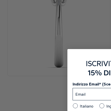
ISCRIVI
15% D
Indirizzo Email* (Sceg
Italiano
In