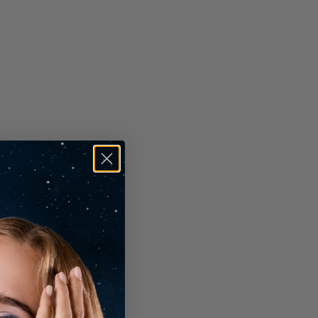
ucidatura
Eccellente
immetria
Eccellente
luorescenza
Nessuna
ncisione Laser
IGI LG665411790