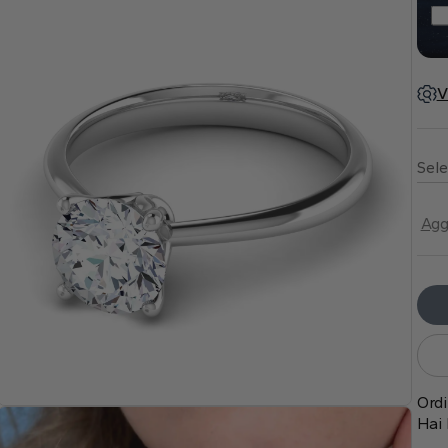
V
Sele
Agg
Ordi
Hai 