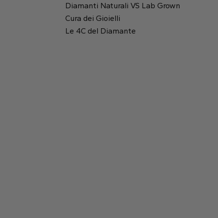
Diamanti Naturali VS Lab Grown
Cura dei Gioielli
Rotondo
Rapporto tra lunghezza e altezza:
1.08
Le 4C del Diamante
Tavola:
63%
Smeraldo
Princess
Profondità:
61.7%
2.82 mm