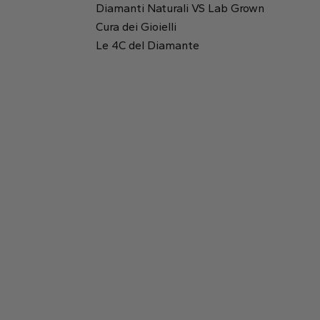
Diamanti Naturali VS Lab Grown
Cura dei Gioielli
Rotondo
Le 4C del Diamante
Rapporto tra lunghezza e altezza:
1.45
Tavola:
62%
Smeraldo
Princess
Profondità:
68.7%
2.19 mm