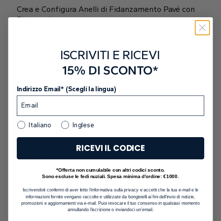
5
Anatomia del diamante
Gift Card
Crea e Configura Anelli di Fidanzamento Pavé con
Interno
Pendenti
Le forme dei diamanti
Diamanti
ABOUT
Conferma Password *
Anelli
Fluorescenza dei diamanti
Crea il tuo Anello di Fidanzamento Trilogy
Visualizza sulla mappa
Direzione
Acquista tutto
SERVIZIO CLIENTI
Crea e Configura Anelli di Fidanzamento Hidden
Solitario
Pavè
Halo
ISCRIVITI E RICEVI
Iscriviti per aggiornamenti e offerte speciali.
Halo
*Creando un account, acconsenti all'utilizzo dei tuoi dati in
Fedi nuziali
15% DI SCONTO*
CONTATTI
Crea il tuo anello di fidanzamento Toi et Moi
conformità con la
Cura dei Gioielli
Gioielli
Orari di Apertura
Anelli di Fidanzamento in Pronta Consegna
Crea un Account
Indirizzo Email* (Scegli la lingua)
ISCRIVITI CON UN EMAIL
Oppure creane uno con
Verette con Diamanti
Dal Lunedì al Venerdì
Iscriviti alla Newsletter in
Italiano
Inglese
Anelli Eternity con Diamanti
9:00 - 13:00
16:30 - 20:00
Orecchini
Iscriviti
Italiano
Inglese
Halo Nascosto
Trilogy
Orecchini Preimpostati
Sabato
9:00 - 13:00
Bracciali
Iscriviti alla nostra newsletter per ricevere offerte
RICEVI IL CODICE
Hai già un account?
Accedi
esclusive ed emozionanti direttamente nella tua casella
Braccialetti Preimpostati
Domenica (Chiuso)
Carta regalo digitale
di posta. Inoltre, ti garantiamo I'accesso in anteprima a
Forma del diamante
Collane
*Offerta non cumulabile con altri codici sconto.
Scopri di più
vendite e promozioni speciali.
Sono escluse le fedi nuziali. Spesa minima d’ordine: €1000.
Collane Preimpostate
Iscrivendoti confermi di aver letto l’informativa sulla privacy e accetti che la tua e-mail e le
Collane
informazioni fornite vengano raccolte e utilizzate da bongioielli ai fini dell’invio di notizie,
promozioni e aggiornamenti via e-mail. Puoi revocare il tuo consenso in qualsiasi momento
SEGUICI SU
Collane Preimpostate
annullando l’iscrizione o inviandoci un’email.