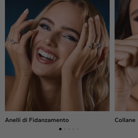
Naturale
Crea il tuo
Anello con diamante
Pendente con diamante
Smeraldo
Goccia
Radiant
Princess
Marquise
Asscher
Anelli di Fidanzamento
Collane
DESIGN YOUR OWN • 