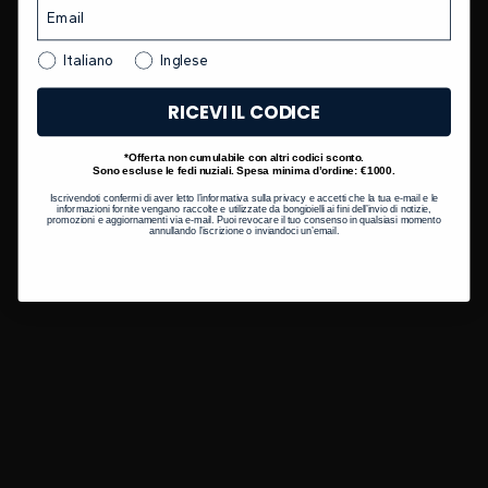
Italiano
Inglese
RICEVI IL CODICE
*Offerta non cumulabile con altri codici sconto.
Sono escluse le fedi nuziali. Spesa minima d’ordine: €1000.
Iscrivendoti confermi di aver letto l’informativa sulla privacy e accetti che la tua e-mail e le
informazioni fornite vengano raccolte e utilizzate da bongioielli ai fini dell’invio di notizie,
promozioni e aggiornamenti via e-mail. Puoi revocare il tuo consenso in qualsiasi momento
annullando l’iscrizione o inviandoci un’email.