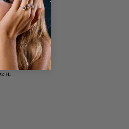
Hoag’s Anello di Fidanzamento Halo Scintillante con Diamanti Lab Grown