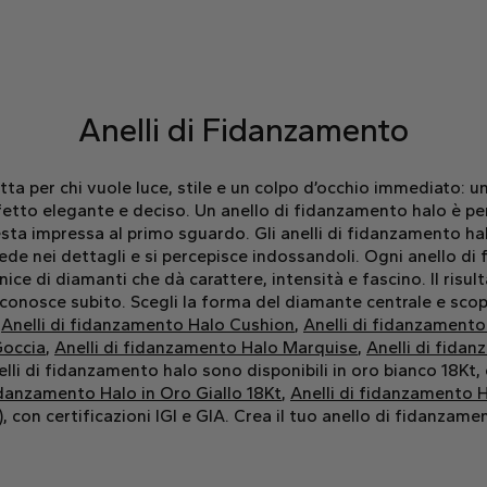
Anelli di Fidanzamento
tta per chi vuole luce, stile e un colpo d’occhio immediato: 
effetto elegante e deciso. Un anello di fidanzamento halo è p
sta impressa al primo sguardo. Gli anelli di fidanzamento hal
i vede nei dettagli e si percepisce indossandoli. Ogni anello d
 di diamanti che dà carattere, intensità e fascino. Il risult
iconosce subito. Scegli la forma del diamante centrale e scopri
,
Anelli di fidanzamento Halo Cushion
,
Anelli di fidanzamento
Goccia
,
Anelli di fidanzamento Halo Marquise
,
Anelli di fida
nelli di fidanzamento halo sono disponibili in oro bianco 18Kt,
fidanzamento Halo in Oro Giallo 18Kt
,
Anelli di fidanzamento 
), con certificazioni IGI e GIA. Crea il tuo anello di fidanzam