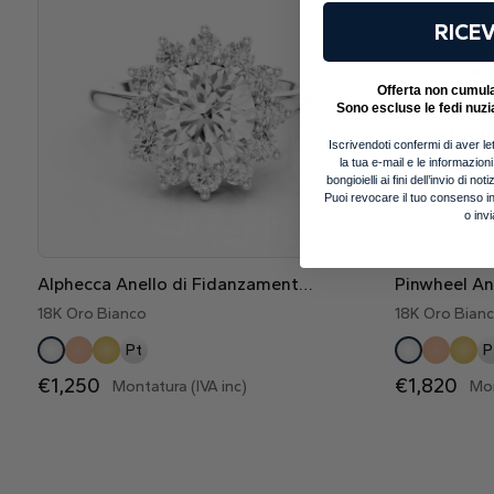
RICEV
Offerta non cumulab
Sono escluse le fedi nuzi
Iscrivendoti confermi di aver let
la tua e-mail e le informazion
bongioielli ai fini dell’invio di 
Puoi revocare il tuo consenso in
o inv
Alphecca Anello di Fidanzamento Halo Kate Style con Diamanti Lab Grown
18K Oro Bianco
18K Oro Bian
Pt
P
€1,250
€1,820
Montatura (IVA inc)
Mon