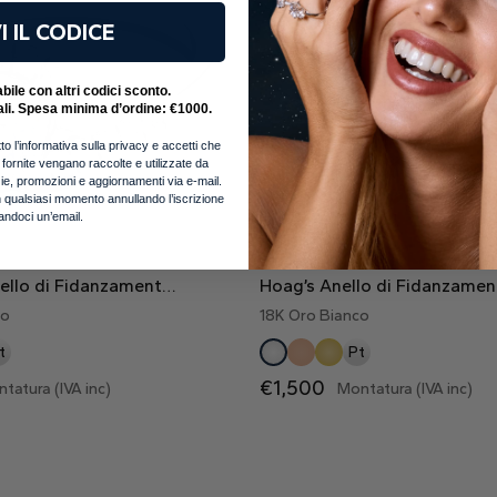
I IL CODICE
ile con altri codici sconto.
ali. Spesa minima d’ordine: €1000.
to l’informativa sulla privacy e accetti che
i fornite vengano raccolte e utilizzate da
notizie, promozioni e aggiornamenti via e-mail.
 qualsiasi momento annullando l’iscrizione
iandoci un’email.
Pinwheel Anello di Fidanzamento Halo Bypass Vortice con Diamanti Lab Grown
co
18K Oro Bianco
t
Pt
€1,500
tatura (IVA inc)
Montatura (IVA inc)