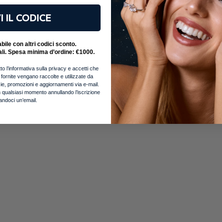
mail non validi..
 Dimenticata?
I IL CODICE
ail
ccedi con
SWORD
ile con altri codici sconto.
 *
 password?
Accedi
ali. Spesa minima d’ordine: €1000.
ggiornamenti e offerte speciali.
to l’informativa sulla privacy e accetti che
 acconsenti all'utilizzo dei tuoi dati in conformità con la
i fornite vengano raccolte e utilizzate da
notizie, promozioni e aggiornamenti via e-mail.
Crea un Account
ancora un account?
 con
 qualsiasi momento annullando l’iscrizione
iandoci un’email.
Accedi
?