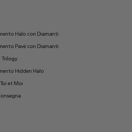
gi
a e simmetria. Il prezzo dei diamanti si basa su Colore, Purez
amento Halo con Diamanti
amento Pavé con Diamanti
 Trilogy
amento Hidden Halo
Toi et Moi
 Consegna
ne. Esplora la collezione in oro 18kt bianco, giallo o rosa con