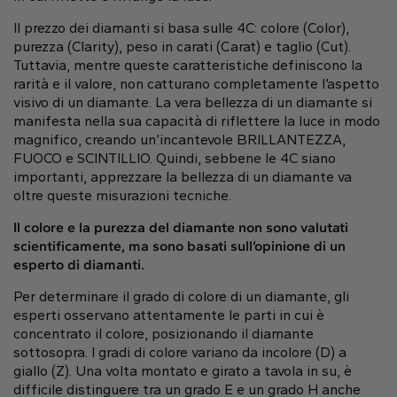
Gift Card
Ovale
Radiant
Goccia
Pendenti
Le forme dei diamanti
Il prezzo dei diamanti si basa sulle 4C: colore (Color),
Solitario
Pavè
Halo
purezza (Clarity), peso in carati (Carat) e taglio (Cut).
Anelli
Fluorescenza dei diamanti
Tuttavia, mentre queste caratteristiche definiscono la
Visualizza sulla mappa
Direzione
Carta regalo digitale
Acquista tutto
rarità e il valore, non catturano completamente l’aspetto
Scopri di più
visivo di un diamante. La vera bellezza di un diamante si
Fedi nuziali
manifesta nella sua capacità di riflettere la luce in modo
Cura dei Gioielli
Orari di Apertura
magnifico, creando un’incantevole BRILLANTEZZA,
Smeraldo
Marquise
Asscher
FUOCO e SCINTILLIO. Quindi, sebbene le 4C siano
Dal Lunedì al Venerdì
importanti, apprezzare la bellezza di un diamante va
Halo Nascosto
Trilogy
9:00 - 13:00
oltre queste misurazioni tecniche.
16:30 - 20:00
Il colore e la purezza del diamante non sono valutati
Sabato
scientificamente, ma sono basati sull’opinione di un
Forma del diamante
9:00 - 13:00
Carta regalo digitale
esperto di diamanti.
Scopri di più
Domenica (Chiuso)
Carta regalo digitale
Per determinare il grado di colore di un diamante, gli
Cuore
Scopri di più
esperti osservano attentamente le parti in cui è
concentrato il colore, posizionando il diamante
Tipo di diamante
sottosopra. I gradi di colore variano da incolore (D) a
giallo (Z). Una volta montato e girato a tavola in su, è
Lab Grown
Rotondo
Ovale
Cuscino
difficile distinguere tra un grado E e un grado H anche