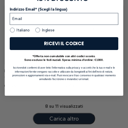
Indirizzo Email* (Scegli la lingua)
Italiano
Inglese
RICEVI IL CODICE
*Offerta non cumulabile con altri codici sconto.
Sono escluse le fedi nuziali. Spesa minima d’ordine: €1000.
Iscrivendoti confermi di aver letto l’informativa sulla privacy e accetti che la tua e-mail e le
Bracciale Tennis Nova con diamanti Lab Grown da 5.87 ct
Bracciale Tennis Nova con diamanti Lab Grown da 11,05 ct
informazioni fornite vengano raccolte e utilizzate da bongioielli ai fini dell’invio di notizie,
promozioni e aggiornamenti via e-mail. Puoi revocare il tuo consenso in qualsiasi momento
18K Oro Bianco
18K Oro Bianco
annullando l’iscrizione o inviandoci un’email.
€4,920
€7,190
(IVA inclusa)
(IVA inclusa)
8
su
11
visualizzati
Carica altro