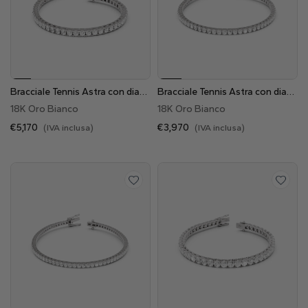
Naturale
Crea il tuo
Anello con diamante
Pendente con diamante
Bracciale Tennis Astra con diamanti Lab Grown da 5.27 ct
Bracciale Tennis Astra con diamanti Lab Grown da 3.48 ct
Smeraldo
Goccia
Radiant
18K Oro Bianco
18K Oro Bianco
€5,170
€3,970
(IVA inclusa)
(IVA inclusa)
Princess
Marquise
Asscher