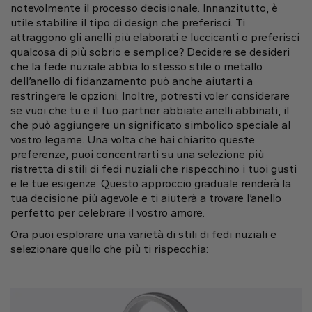
Gift Card
notevolmente il processo decisionale. Innanzitutto, è
Ovale
Radiant
Goccia
Pendenti
Le forme dei diamanti
utile stabilire il tipo di design che preferisci. Ti
Solitario
Pavè
Halo
attraggono gli anelli più elaborati e luccicanti o preferisci
Anelli
Fluorescenza dei diamanti
qualcosa di più sobrio e semplice? Decidere se desideri
Visualizza sulla mappa
Direzione
Carta regalo digitale
Acquista tutto
che la fede nuziale abbia lo stesso stile o metallo
Scopri di più
dell’anello di fidanzamento può anche aiutarti a
Fedi nuziali
restringere le opzioni. Inoltre, potresti voler considerare
Cura dei Gioielli
Orari di Apertura
se vuoi che tu e il tuo partner abbiate anelli abbinati, il
Smeraldo
Marquise
Asscher
che può aggiungere un significato simbolico speciale al
Dal Lunedì al Venerdì
vostro legame. Una volta che hai chiarito queste
Halo Nascosto
Trilogy
9:00 - 13:00
preferenze, puoi concentrarti su una selezione più
16:30 - 20:00
ristretta di stili di fedi nuziali che rispecchino i tuoi gusti
e le tue esigenze. Questo approccio graduale renderà la
Sabato
Forma del diamante
tua decisione più agevole e ti aiuterà a trovare l’anello
9:00 - 13:00
Carta regalo digitale
perfetto per celebrare il vostro amore.
Scopri di più
Domenica (Chiuso)
Carta regalo digitale
Ora puoi esplorare una varietà di stili di fedi nuziali e
Cuore
Scopri di più
selezionare quello che più ti rispecchia:
Tipo di diamante
Lab Grown
Rotondo
Ovale
Cuscino