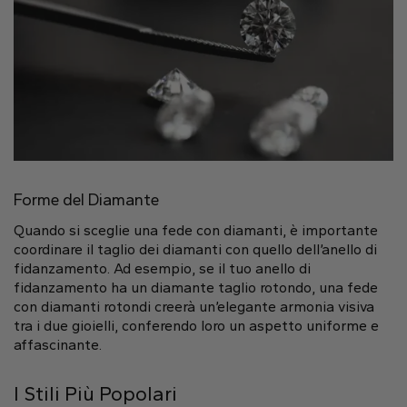
Cuore
Tipo di metallo
Forme del Diamante
Quando si sceglie una fede con diamanti, è importante
Oro Bianco
Oro Giallo
Oro Rosa
coordinare il taglio dei diamanti con quello dell’anello di
fidanzamento. Ad esempio, se il tuo anello di
fidanzamento ha un diamante taglio rotondo, una fede
con diamanti rotondi creerà un’elegante armonia visiva
tra i due gioielli, conferendo loro un aspetto uniforme e
affascinante.
Platino
I Stili Più Popolari