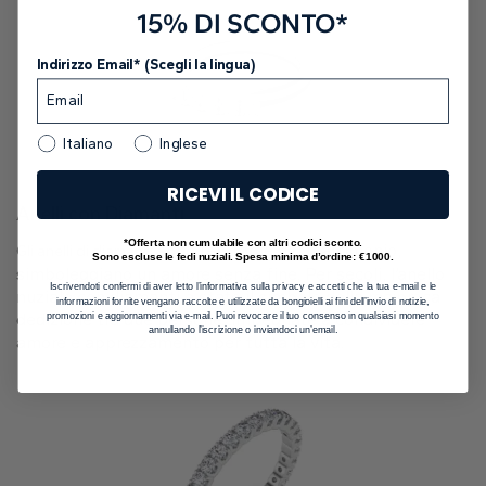
15% DI SCONTO*
Indirizzo Email* (Scegli la lingua)
Italiano
Inglese
RICEVI IL CODICE
Anelli con Diamanti
*Offerta non cumulabile con altri codici sconto.
sono l’epitome del matrimonio,
Gli anelli di diamanti
Sono escluse le fedi nuziali. Spesa minima d’ordine: €1000.
simboleggiano un amore senza fine. Per secoli, l’anello
Iscrivendoti confermi di aver letto l’informativa sulla privacy e accetti che la tua e-mail e le
nuziale con diamanti è stato il simbolo della reciproca
informazioni fornite vengano raccolte e utilizzate da bongioielli ai fini dell’invio di notizie,
dedizione tra due persone, impegnate a condividere
promozioni e aggiornamenti via e-mail. Puoi revocare il tuo consenso in qualsiasi momento
annullando l’iscrizione o inviandoci un’email.
amore e apprezzamento per tutta la vita.