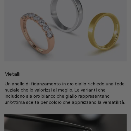
Naturale
Crea il tuo
Anello con diamante
Pendente con diamante
Smeraldo
Goccia
Radiant
Metalli
Un anello di fidanzamento in oro giallo richiede una fede
nuziale che lo valorizzi al meglio. Le varianti che
Princess
Marquise
Asscher
includono sia oro bianco che giallo rappresentano
un’ottima scelta per coloro che apprezzano la versatilità.