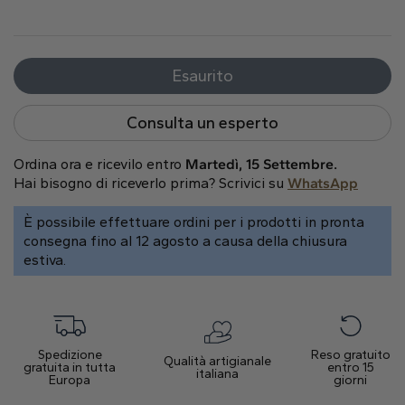
Cuore
Esaurito
Tipo di metallo
Consulta un esperto
Ordina ora e ricevilo entro
Martedì, 15 Settembre.
Hai bisogno di riceverlo prima? Scrivici su
WhatsApp
È possibile effettuare ordini per i prodotti in pronta
Oro Bianco
Oro Giallo
Oro Rosa
consegna fino al 12 agosto a causa della chiusura
estiva.
Spedizione
Reso gratuito
Qualità artigianale
gratuita in tutta
entro 15
italiana
Platino
Europa
giorni