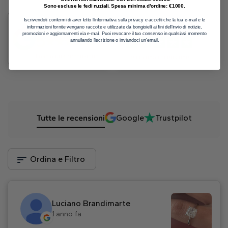
Sono escluse le fedi nuziali. Spesa minima d’ordine: €1000.
Iscrivendoti confermi di aver letto l’informativa sulla privacy e accetti che la tua e-mail e le
4.9
300+ Recensioni
Trustpilot
informazioni fornite vengano raccolte e utilizzate da bongioielli ai fini dell’invio di notizie,
5
promozioni e aggiornamenti via e-mail. Puoi revocare il tuo consenso in qualsiasi momento
annullando l’iscrizione o inviandoci un’email.
Lascia una recensione
Lascia una recensione
Tutte le recensioni
Google
Trustpilot
Ordina e Filtro
Luciano Brandimarte
1 anno fa