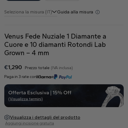
Naturale
Seleziona la misura (IT)
Guida alla misura
Crea il tuo
Anello con diamante
Venus Fede Nuziale 1 Diamante a
Pendente con diamante
Smeraldo
Goccia
Radiant
Cuore e 10 diamanti Rotondi Lab
Grown – 4 mm
€
1,290
Prezzo totale
(IVA inclusa)
Paga in 3 rate con
e
Princess
Marquise
Asscher
Offerta Esclusiva | 15% Off
(Visualizza termini)
Visualizza i dettagli del prodotto
Aggiungi incisione gratuita