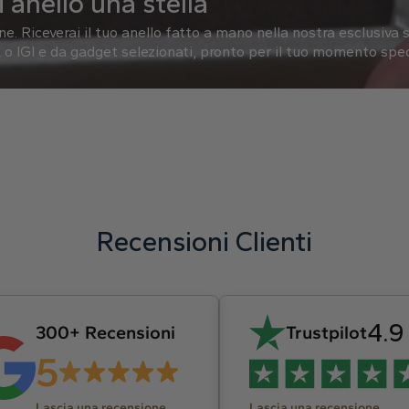
 anello una stella
one.
Riceverai il tuo anello fatto a mano nella nostra esclusiva s
o IGI e da gadget selezionati, pronto per il tuo momento spec
Recensioni Clienti
4.9
300+ Recensioni
Trustpilot
5
Lascia una recensione
Lascia una recensione