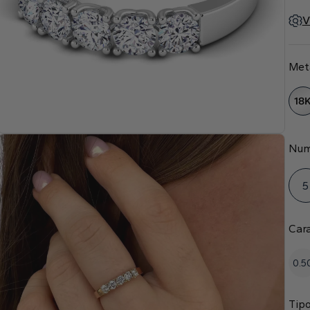
V
Met
18
Num
5
Car
0.5
Tipo