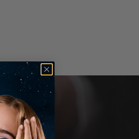
etterti di acquistare in totale serenità.
rigine
Diamanti Naturali
ri come ti supportiamo