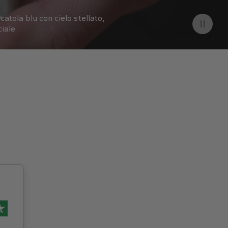
catola blu con cielo stellato,
iale.