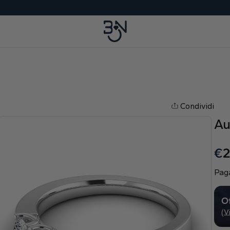
Condividi
Au
€
2
Paga
Of
(V