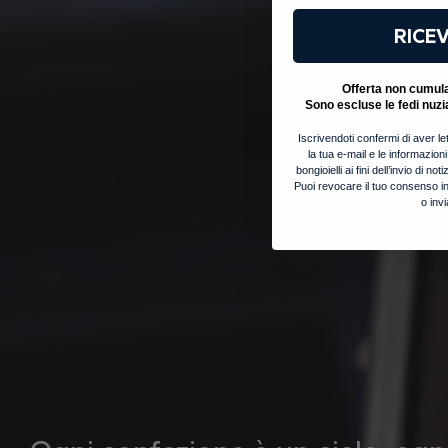
RICEV
Offerta non cumulab
Sono escluse le fedi nuzi
Iscrivendoti confermi di aver let
la tua e-mail e le informazion
bongioielli ai fini dell’invio di 
Puoi revocare il tuo consenso in
o inv