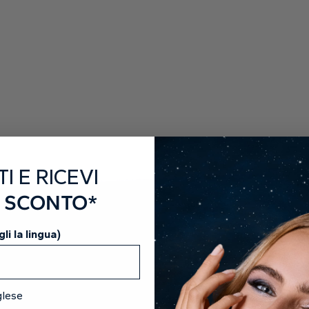
perm
O
Scop
TI E RICEVI
I SCONTO*
li la lingua)
glese