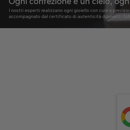
Ogni confezione è un cielo, ogni
I nostri esperti realizzano ogni gioiello con cura e precisi
accompagnato dal certificato di autenticità diamanti GIA 