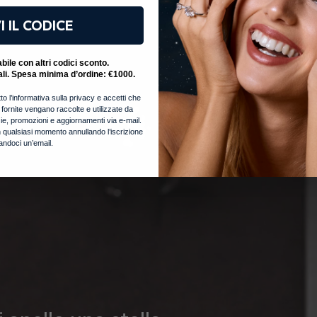
I IL CODICE
ile con altri codici sconto.
ali. Spesa minima d’ordine: €1000.
to l’informativa sulla privacy e accetti che
i fornite vengano raccolte e utilizzate da
notizie, promozioni e aggiornamenti via e-mail.
 qualsiasi momento annullando l’iscrizione
iandoci un’email.