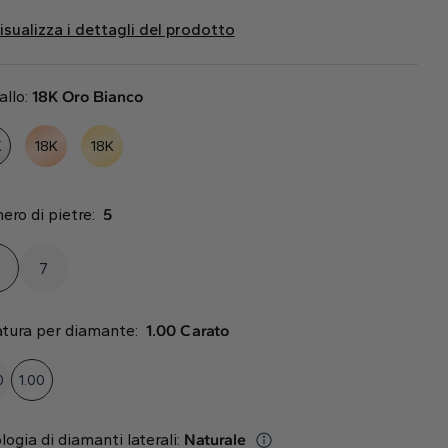
isualizza i dettagli del prodotto
allo:
18K Oro Bianco
K
18K
18K
ero di pietre:
5
7
atura per diamante:
1.00 Carato
0
1.00
logia di diamanti laterali:
Naturale