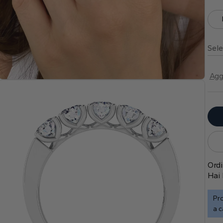
Sele
Agg
Ordi
Hai 
Pro
a c