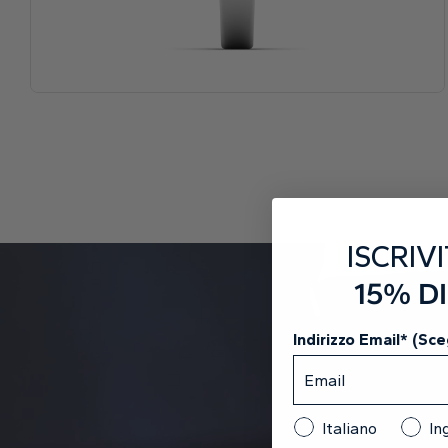
ISCRIVI
15% D
Indirizzo Email* (Sceg
Italiano
In