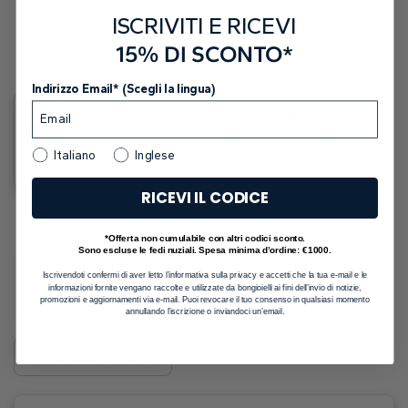
ISCRIVITI E RICEVI
Recensioni Clienti
15% DI SCONTO*
Indirizzo Email* (Scegli la lingua)
4.9
300+ Recensioni
Trustpilot
5
Italiano
Inglese
Lascia una recensione
Lascia una recensione
RICEVI IL CODICE
*Offerta non cumulabile con altri codici sconto.
Sono escluse le fedi nuziali. Spesa minima d’ordine: €1000.
Iscrivendoti confermi di aver letto l’informativa sulla privacy e accetti che la tua e-mail e le
Tutte le recensioni
Google
Trustpilot
informazioni fornite vengano raccolte e utilizzate da bongioielli ai fini dell’invio di notizie,
promozioni e aggiornamenti via e-mail. Puoi revocare il tuo consenso in qualsiasi momento
annullando l’iscrizione o inviandoci un’email.
Ordina e Filtro