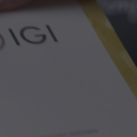
Forma e Taglio del Pietra
Cuscino a Brillante
Gemma Centrale
1
Caratura Gemma
1.47 Ct
Colore Gemma
Verde
Finitura Gemma
Buona
Provenienza Gemma
Colombia
Trattamenti della Gemma
Oliatura
Forma e Taglio
Rotonda a Brillante
Caratura dei Diamanti
1.35 Ct
Colore e Purezza dei Diamanti
F-G/VS
Certificato BON GIOIELLI
4968