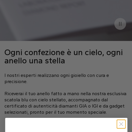
Ogni confezione è un cielo, ogni
anello una stella
I nostri esperti realizzano ogni gioiello con cura e
precisione.
Riceverai il tuo anello fatto a mano nella nostra esclusiva
scatola blu con cielo stellato, accompagnato dal
certificato di autenticità diamanti GIA o IGI e da gadget
selezionati, pronto per il tuo momento speciale.