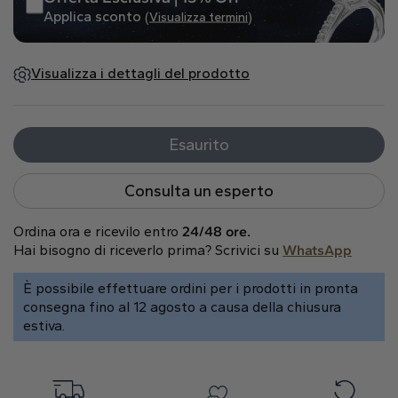
Naturale
Applica sconto
(Visualizza termini)
Crea il tuo
Visualizza i dettagli del prodotto
Anello con diamante
Pendente con diamante
Smeraldo
Goccia
Radiant
Esaurito
Consulta un esperto
Ordina ora e ricevilo entro
24/48 ore.
Hai bisogno di riceverlo prima? Scrivici su
WhatsApp
Princess
Marquise
Asscher
È possibile effettuare ordini per i prodotti in pronta
consegna fino al 12 agosto a causa della chiusura
estiva.