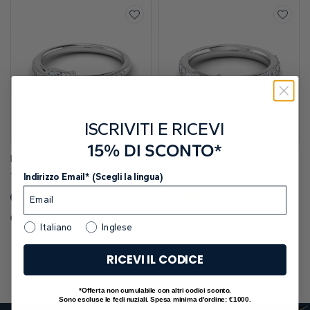
ISCRIVITI E RICEVI
15% DI SCONTO*
Pegasus Anello di Fidanzamento Glamour Pavè con Diamanti Lab Grown
Lyra Anello di Fidanzamento Pavé Scintillante con Diamanti Lab Grown
18K Oro Bianco
18K Oro Bianco
Indirizzo Email* (Scegli la lingua)
Pt
Pt
€1,130
€1,340
Montatura (IVA inc)
Montatura (IVA inc)
Italiano
Inglese
RICEVI IL CODICE
*Offerta non cumulabile con altri codici sconto.
Sono escluse le fedi nuziali. Spesa minima d’ordine: €1000.