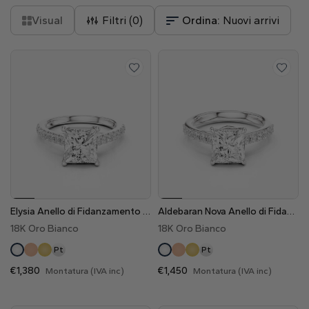
Visual
Filtri (
0
)
Ordina:
Nuovi arrivi
Elysia Anello di Fidanzamento Trellis Pavè Sublime con Diamanti Lab Grown
Aldebaran Nova Anello di Fidanzamento Intrecciato a 6 griffe Pavè con Diamanti Lab Grown
18K Oro Bianco
18K Oro Bianco
Pt
Pt
€1,380
€1,450
Montatura (IVA inc)
Montatura (IVA inc)