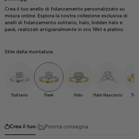
Cuore
Crea il tuo anello di fidanzamento personalizzato su
misura online. Esplora la nostra collezione esclusiva di
anelli di fidanzamento solitario, halo, hidden halo e
pavé, realizzati artigianalmente in oro 18kt e platino.
Tipo di metallo
Stile della montatura
Oro Bianco
Oro Giallo
Oro Rosa
Solitario
Pavè
Halo
Halo Nascosto
Tril
Crea il tuo
Pronta consegna
Platino