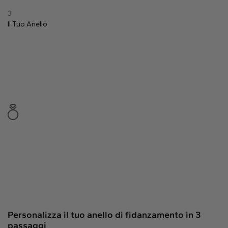
Naturale
3
Il Tuo
Anello
Crea il tuo
Anello con diamante
Pendente con diamante
Smeraldo
Goccia
Radiant
Princess
Marquise
Asscher
Personalizza il tuo anello di fidanzamento in 3
passaggi