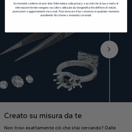
Iscrivendoti confermi di aver letto l’informativa sulla privacy e accetti che la tua e-mail e le
informazioni fornite vengano raccolte e utilizzate da bongioielli ai fini dell’invio di notizie,
promozioni e aggiornamenti via e-mail. Puoi revocare il tuo consenso in qualsiasi momento
annullando l’iscrizione o inviandoci un’email.
Creato su misura da te
Non trovi esattamente ciò che stai cercando? Dalle