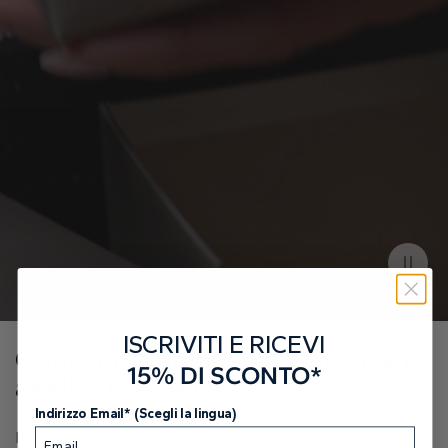
Peso Totale in Carato
0.14 Ct
Colore
E-F
Purezza
VS
Taglio
EX-VG (Eccellente-Molto Buono)
Lucidatura
EX-VG
Simmetria
EX-VG
ISCRIVITI E RICEVI
Ogni confezione è un cielo, ogni
15% DI SCONTO*
anello una stella
Indirizzo Email* (Scegli la lingua)
I nostri esperti realizzano ogni gioiello con cura e