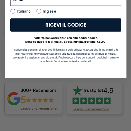
precisione.
Italiano
Inglese
Riceverai il tuo anello fatto a mano nella nostra esclusiva
scatola blu con cielo stellato, accompagnato dal
RICEVI IL CODICE
certificato di autenticità diamanti GIA o IGI e da gadget
selezionati, pronto per il tuo momento speciale.
*Offerta non cumulabile con altri codici sconto.
Sono escluse le fedi nuziali. Spesa minima d’ordine: €1000.
Iscrivendoti confermi di aver letto l’informativa sulla privacy e accetti che la tua e-mail e le
informazioni fornite vengano raccolte e utilizzate da bongioielli ai fini dell’invio di notizie,
promozioni e aggiornamenti via e-mail. Puoi revocare il tuo consenso in qualsiasi momento
annullando l’iscrizione o inviandoci un’email.
Recensioni Clienti
4.9
300+ Recensioni
Trustpilot
5
Lascia una recensione
Lascia una recensione