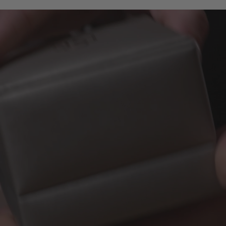
Purezza
VS1
Taglio
Ideale
Lucidatura
Eccellente
Simmetria
Eccellente
Fluorescenza
Nessuna
Incisione Laser
IGI LG649470997
Diamanti Laterali
Tipo
Lab Grown
Forma
Rotonda a Brillante
Numero di Pietre
14