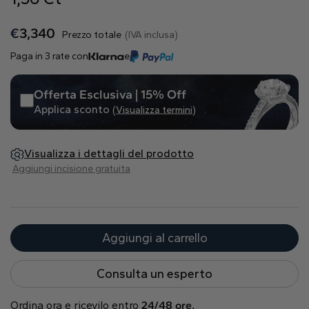
Naturale
€
3,340
Prezzo totale
(IVA inclusa)
Crea il tuo
Paga in 3 rate con
e
Anello con diamante
Pendente con diamante
Offerta Esclusiva | 15% Off
Smeraldo
Goccia
Radiant
Applica sconto
(Visualizza termini)
Visualizza i dettagli del prodotto
Aggiungi incisione gratuita
Princess
Marquise
Asscher
Aggiungi al carrello
Consulta un esperto
Ordina ora e ricevilo entro
24/48 ore.