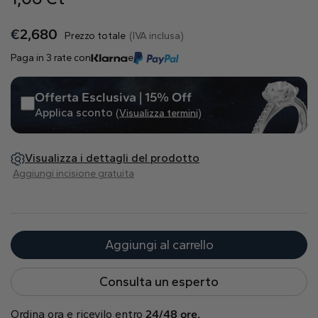
Naturale
€
2,680
Prezzo totale
(IVA inclusa)
Crea il tuo
Paga in 3 rate con
e
Anello con diamante
Pendente con diamante
Offerta Esclusiva | 15% Off
Smeraldo
Goccia
Radiant
Applica sconto
(Visualizza termini)
Visualizza i dettagli del prodotto
Aggiungi incisione gratuita
Princess
Marquise
Asscher
Aggiungi al carrello
Consulta un esperto
Ordina ora e ricevilo entro
24/48 ore.