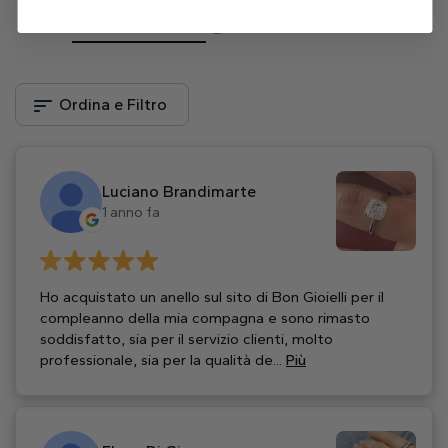
Tutte le recensioni
Google
Trustpilot
Ordina e Filtro
Luciano Brandimarte
1 anno fa
Ho acquistato un anello sul sito di Bon Gioielli per il
compleanno della mia compagna e sono rimasto
soddisfatto, sia per il servizio clienti, molto
professionale, sia per la qualità de...
Più