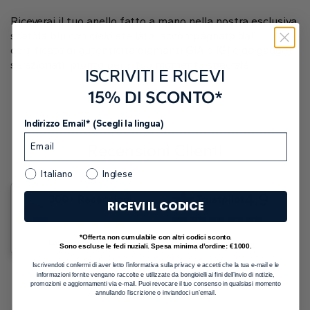
Peso Totale in Carato
0.28 Ct
Riceverai il tuo anello fatto a mano nella nostra esclusiva
Colore
E-F
scatola blu con cielo stellato, accompagnato dal
certificato di autenticità diamanti GIA o IGI e da gadget
Purezza
VS
selezionati, pronto per il tuo momento speciale.
ISCRIVITI E RICEVI
Taglio
EX-VG (Eccellente-Molto Buono)
15% DI SCONTO*
Lucidatura
EX-VG
Indirizzo Email* (Scegli la lingua)
Simmetria
EX-VG
Recensioni Clienti
Italiano
Inglese
4.9
300+ Recensioni
Trustpilot
RICEVI IL CODICE
5
*Offerta non cumulabile con altri codici sconto.
Lascia una recensione
Lascia una recensione
Sono escluse le fedi nuziali. Spesa minima d’ordine: €1000.
Iscrivendoti confermi di aver letto l’informativa sulla privacy e accetti che la tua e-mail e le
informazioni fornite vengano raccolte e utilizzate da bongioielli ai fini dell’invio di notizie,
promozioni e aggiornamenti via e-mail. Puoi revocare il tuo consenso in qualsiasi momento
annullando l’iscrizione o inviandoci un’email.