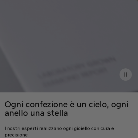
Taglio
Ideale
Lucidatura
Eccellente
Simmetria
Eccellente
Fluorescenza
Nessuna
Incisione Laser
IGI LG650400036
Diamanti Laterali
Ogni confezione è un cielo, ogni
Tipo
Lab Grown
anello una stella
Forma
Rotondo a Brillante
Numero di Pietre
28
I nostri esperti realizzano ogni gioiello con cura e
precisione.