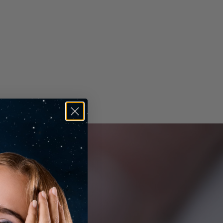
ucidatura
Eccellente
immetria
Eccellente
luorescenza
Nessuna
ncisione Laser
IGI LG674509461
amanti Laterali
ipo
Lab Grown
orma
Rotonda
umero di Pietre
2
eso Totale in Carato
0.2
olore
E-F
urezza
VS