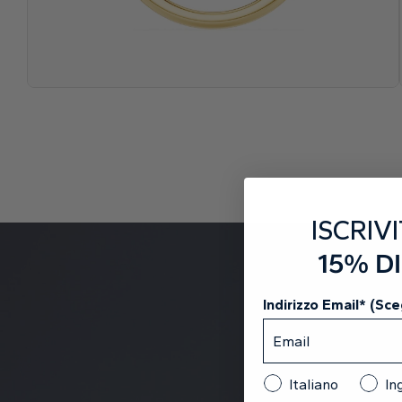
ISCRIVI
15% D
Indirizzo Email* (Sceg
Italiano
In