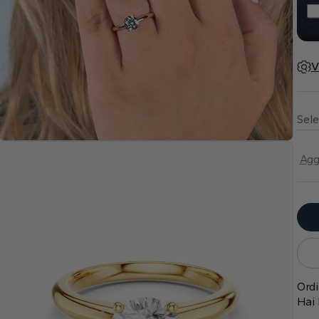
V
Sele
Agg
Ordi
Hai 