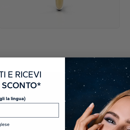
L
S
F
I
Di
T
TI E RICEVI
F
I SCONTO*
N
li la lingua)
P
C
P
glese