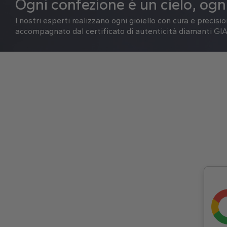
Ogni confezione è un cielo, ogni
I nostri esperti realizzano ogni gioiello con cura e precisi
accompagnato dal certificato di autenticità diamanti GIA 