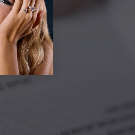
aglio
EX-VG
ucidatura
EX-VG
immetria
EX-VG