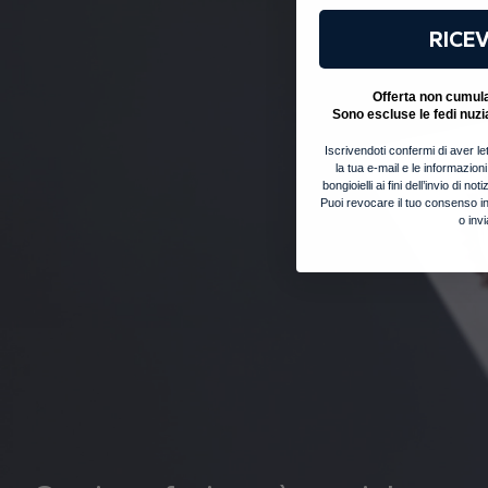
RICEV
Offerta non cumulab
Sono escluse le fedi nuzi
Iscrivendoti confermi di aver let
la tua e-mail e le informazion
bongioielli ai fini dell’invio di 
Puoi revocare il tuo consenso in
o inv