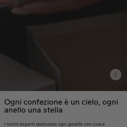
Peso in Carati
1.32 Ct
Colore
D
Purezza
VS2
Taglio
Ideale
Lucidatura
Eccellente
Simmetria
Eccellente
Fluorescenza
Nessuna
Incisione Laser
IGI LG647431541
Ogni confezione è un cielo, ogni
anello una stella
I nostri esperti realizzano ogni gioiello con cura e