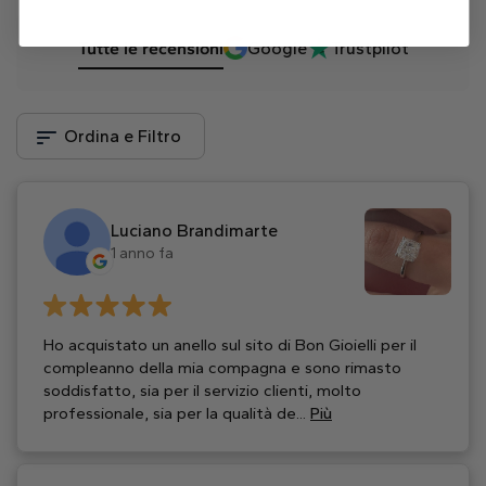
Tutte le recensioni
Google
Trustpilot
Ordina e Filtro
Luciano Brandimarte
1 anno fa
Ho acquistato un anello sul sito di Bon Gioielli per il
compleanno della mia compagna e sono rimasto
soddisfatto, sia per il servizio clienti, molto
professionale, sia per la qualità de...
Più