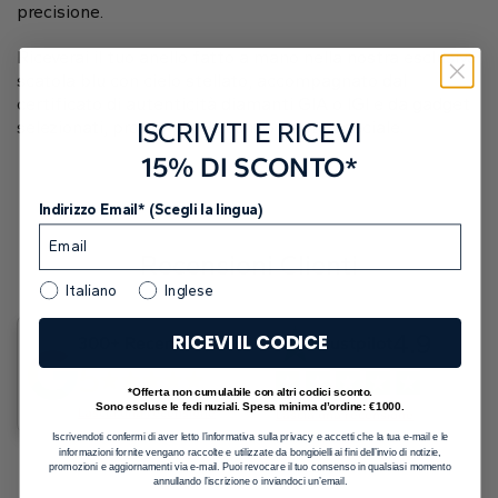
precisione.
Riceverai il tuo anello fatto a mano nella nostra esclusiva
scatola blu con cielo stellato, accompagnato dal
certificato di autenticità diamanti GIA o IGI e da gadget
ISCRIVITI E RICEVI
selezionati, pronto per il tuo momento speciale.
15% DI SCONTO*
Indirizzo Email* (Scegli la lingua)
Recensioni Clienti
Italiano
Inglese
4.9
RICEVI IL CODICE
300+ Recensioni
Trustpilot
5
*Offerta non cumulabile con altri codici sconto.
Sono escluse le fedi nuziali. Spesa minima d’ordine: €1000.
Lascia una recensione
Lascia una recensione
Iscrivendoti confermi di aver letto l’informativa sulla privacy e accetti che la tua e-mail e le
informazioni fornite vengano raccolte e utilizzate da bongioielli ai fini dell’invio di notizie,
promozioni e aggiornamenti via e-mail. Puoi revocare il tuo consenso in qualsiasi momento
annullando l’iscrizione o inviandoci un’email.