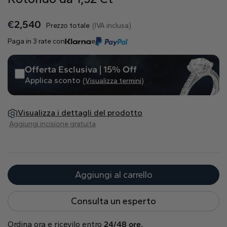
Naturale
€
2,540
Prezzo totale
(IVA inclusa)
Crea il tuo
Paga in 3 rate con
e
Anello con diamante
Pendente con diamante
Offerta Esclusiva | 15% Off
Smeraldo
Goccia
Radiant
Applica sconto
(Visualizza termini)
Visualizza i dettagli del prodotto
Aggiungi incisione gratuita
Princess
Marquise
Asscher
Aggiungi al carrello
Consulta un esperto
Ordina ora e ricevilo entro
24/48 ore.