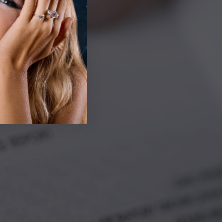
rado di Taglio
Ideale
ucidatura
EX-VG
immetria
EX-VG