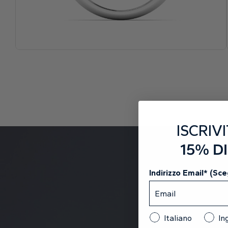
ISCRIVI
15% D
Indirizzo Email* (Sceg
Italiano
In