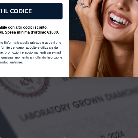
G
I IL CODICE
L
ile con altri codici sconto.
S
ali. Spesa minima d’ordine: €1000.
to l’informativa sulla privacy e accetti che
i fornite vengano raccolte e utilizzate da
notizie, promozioni e aggiornamenti via e-mail.
 qualsiasi momento annullando l’iscrizione
iandoci un’email.