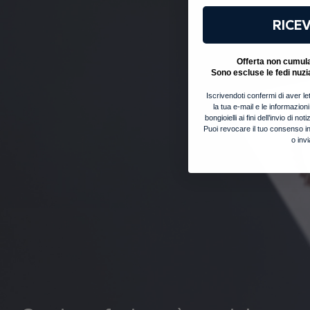
RICEV
Offerta non cumulab
Sono escluse le fedi nuzi
Iscrivendoti confermi di aver let
la tua e-mail e le informazion
bongioielli ai fini dell’invio di 
Puoi revocare il tuo consenso in
o inv