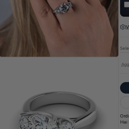
V
Sele
Agg
Ordi
Hai 