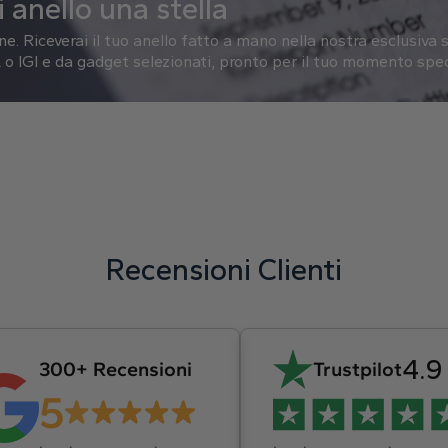
 anello una stella
one.
Riceverai il tuo anello fatto a mano nella nostra esclusiva s
o IGI e da gadget selezionati, pronto per il tuo momento spec
Recensioni Clienti
4.9
300+ Recensioni
Trustpilot
5