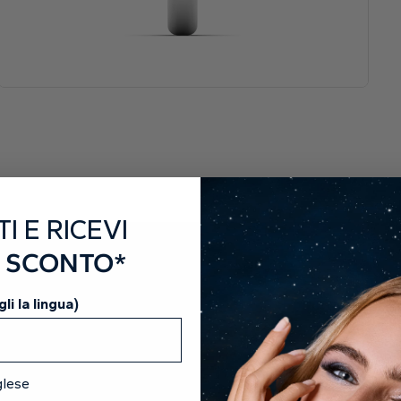
L
S
F
I
Di
T
TI E RICEVI
F
I SCONTO*
N
li la lingua)
P
C
P
glese