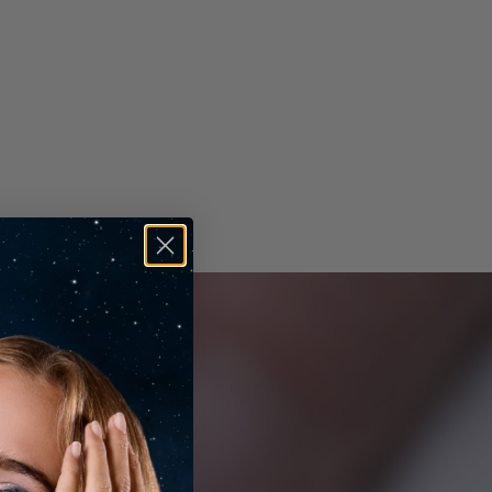
ucidatura
Eccellente
immetria
Eccellente
luorescenza
Nessuna
ncisione Laser
IGI LG715564968
amanti Laterali
ipo
Lab Grown
orma
Rotonda
umero di Pietre
2
eso Totale in Carato
0.94 Ct
olore
E-F
urezza
VS