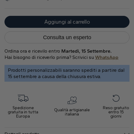
Cuore
Aggiungi al carrello
Tipo di metallo
Consulta un esperto
Ordina ora e ricevilo entro
Martedì, 15 Settembre.
Hai bisogno di riceverlo prima? Scrivici su
WhatsApp
Prodotti personalizzabili saranno spediti a partire dal
Oro Bianco
Oro Giallo
Oro Rosa
15 settembre a causa della chiusura estiva.
Spedizione
Reso gratuito
Qualità artigianale
gratuita in tutta
entro 15
italiana
Europa
giorni
Platino