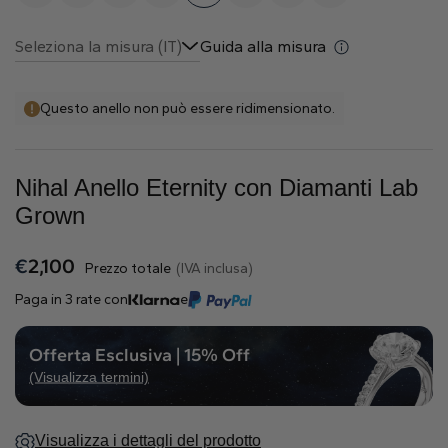
Naturale
Seleziona la misura (IT)
Guida alla misura
Crea il tuo
Anello con diamante
Questo anello non può essere ridimensionato.
Pendente con diamante
Smeraldo
Goccia
Radiant
Nihal Anello Eternity con Diamanti Lab
Grown
€
2,100
Prezzo totale
(IVA inclusa)
Paga in 3 rate con
e
Princess
Marquise
Asscher
Offerta Esclusiva | 15% Off
(Visualizza termini)
Visualizza i dettagli del prodotto