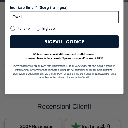
Indirizzo Email* (Scegli la lingua)
Ogni confezione è un cielo, ogni
anello una stella
Italiano
Inglese
I nostri esperti realizzano ogni gioiello con cura e
RICEVI IL CODICE
precisione.
Riceverai il tuo anello fatto a mano nella nostra esclusiva
*Offerta non cumulabile con altri codici sconto.
scatola blu con cielo stellato, accompagnato dal
Sono escluse le fedi nuziali. Spesa minima d’ordine: €1000.
certificato di autenticità diamanti GIA o IGI e da gadget
Iscrivendoti confermi di aver letto l’informativa sulla privacy e accetti che la tua e-mail e le
informazioni fornite vengano raccolte e utilizzate da bongioielli ai fini dell’invio di notizie,
selezionati, pronto per il tuo momento speciale.
promozioni e aggiornamenti via e-mail. Puoi revocare il tuo consenso in qualsiasi momento
annullando l’iscrizione o inviandoci un’email.
Recensioni Clienti
4.9
300+ Recensioni
Trustpilot