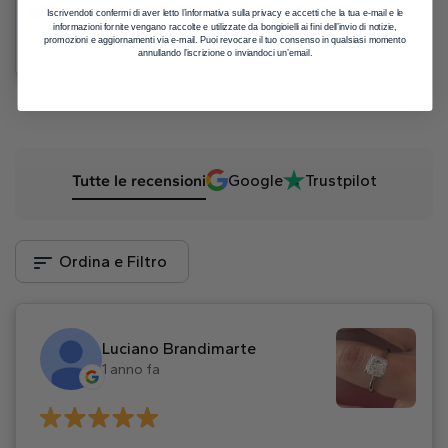
Iscrivendoti confermi di aver letto l’informativa sulla privacy e accetti che la tua e-mail e le
5
informazioni fornite vengano raccolte e utilizzate da bongioielli ai fini dell’invio di notizie,
promozioni e aggiornamenti via e-mail. Puoi revocare il tuo consenso in qualsiasi momento
annullando l’iscrizione o inviandoci un’email.
Lascia una recensione
Lascia una recensione
Tutte le recensioni
Google
Trustpilot
Ordina e Filtro
Luciano Brandimarte
1 anno fa