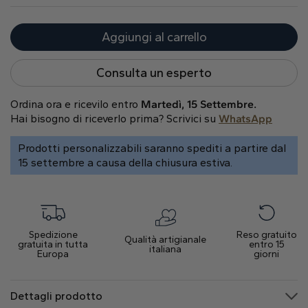
Cuore
Aggiungi al carrello
Tipo di metallo
Consulta un esperto
Ordina ora e ricevilo entro
Martedì, 15 Settembre.
Hai bisogno di riceverlo prima? Scrivici su
WhatsApp
Prodotti personalizzabili saranno spediti a partire dal
15 settembre a causa della chiusura estiva.
Oro Bianco
Oro Giallo
Oro Rosa
Spedizione
Reso gratuito
Qualità artigianale
gratuita in tutta
entro 15
italiana
Europa
giorni
Platino
Dettagli prodotto