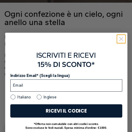
Ogni confezione è un cielo, ogni
anello una stella
I nostri esperti realizzano ogni gioiello con cura e
precisione.
ISCRIVITI E RICEVI
Riceverai il tuo anello fatto a mano nella nostra esclusiva
scatola blu con cielo stellato, accompagnato dal
15% DI SCONTO*
certificato di autenticità diamanti GIA o IGI e da gadget
selezionati, pronto per il tuo momento speciale.
Indirizzo Email* (Scegli la lingua)
Italiano
Inglese
Recensioni Clienti
RICEVI IL CODICE
*Offerta non cumulabile con altri codici sconto.
Sono escluse le fedi nuziali. Spesa minima d’ordine: €1000.
4.9
300+ Recensioni
Trustpilot