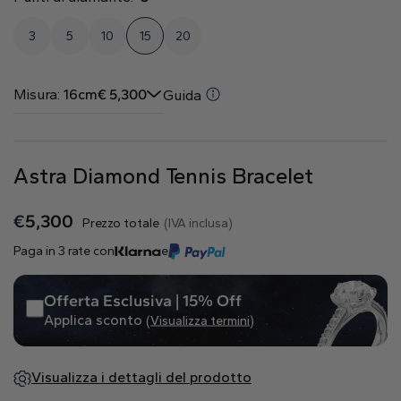
Naturale
3
5
10
15
20
Crea il tuo
Anello con diamante
Misura:
16cm
€
5,300
Guida
Pendente con diamante
Smeraldo
Goccia
Radiant
Astra Diamond Tennis Bracelet
€
5,300
Prezzo totale
(IVA inclusa)
Paga in 3 rate con
e
Princess
Marquise
Asscher
Offerta Esclusiva | 15% Off
Applica sconto
(Visualizza termini)
Visualizza i dettagli del prodotto