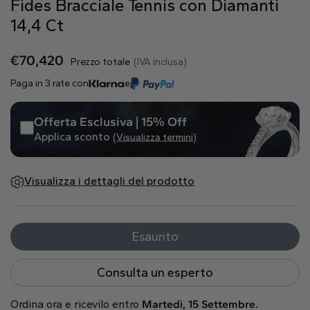
Fides Bracciale Tennis con Diamanti
Naturale
14,4 Ct
Crea il tuo
€
70,420
Prezzo totale
(IVA inclusa)
Anello con diamante
Paga in 3 rate con
e
Pendente con diamante
Smeraldo
Goccia
Radiant
Offerta Esclusiva | 15% Off
Applica sconto
(Visualizza termini)
Visualizza i dettagli del prodotto
Princess
Marquise
Asscher
Esaurito
Consulta un esperto
Ordina ora e ricevilo entro
Martedì, 15 Settembre.