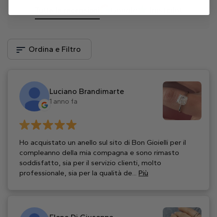
Tutte le recensioni
Google
Trustpilot
Ordina e Filtro
Luciano Brandimarte
1 anno fa
Ho acquistato un anello sul sito di Bon Gioielli per il
compleanno della mia compagna e sono rimasto
soddisfatto, sia per il servizio clienti, molto
professionale, sia per la qualità de...
Più