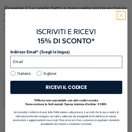
Riceverai il tuo anello fatto a mano nella nostra esclusiva
scatola blu con cielo stellato, accompagnato dal
certificato di autenticità diamanti GIA o IGI e da gadget
selezionati, pronto per il tuo momento speciale.
ISCRIVITI E RICEVI
15% DI SCONTO*
Indirizzo Email* (Scegli la lingua)
Recensioni Clienti
Italiano
Inglese
4.9
300+ Recensioni
Trustpilot
RICEVI IL CODICE
5
*Offerta non cumulabile con altri codici sconto.
Lascia una recensione
Lascia una recensione
Sono escluse le fedi nuziali. Spesa minima d’ordine: €1000.
Iscrivendoti confermi di aver letto l’informativa sulla privacy e accetti che la tua e-mail e le
informazioni fornite vengano raccolte e utilizzate da bongioielli ai fini dell’invio di notizie,
promozioni e aggiornamenti via e-mail. Puoi revocare il tuo consenso in qualsiasi momento
annullando l’iscrizione o inviandoci un’email.