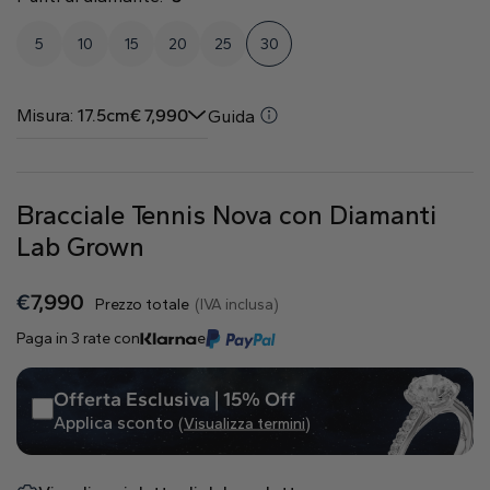
Naturale
5
10
15
20
25
30
Crea il tuo
Anello con diamante
Misura:
17.5cm
€
7,990
Guida
Pendente con diamante
Smeraldo
Goccia
Radiant
Bracciale Tennis Nova con Diamanti
Lab Grown
€
7,990
Prezzo totale
(IVA inclusa)
Princess
Marquise
Asscher
Paga in 3 rate con
e
Offerta Esclusiva | 15% Off
Applica sconto
(Visualizza termini)