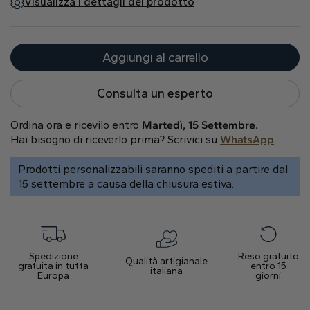
Visualizza i dettagli del prodotto
Cuore
Aggiungi al carrello
Tipo di metallo
Consulta un esperto
Ordina ora e ricevilo entro
Martedì, 15 Settembre.
Hai bisogno di riceverlo prima? Scrivici su
WhatsApp
Prodotti personalizzabili saranno spediti a partire dal
Oro Bianco
Oro Giallo
Oro Rosa
15 settembre a causa della chiusura estiva.
Spedizione
Reso gratuito
Qualità artigianale
gratuita in tutta
entro 15
italiana
Europa
giorni
Platino