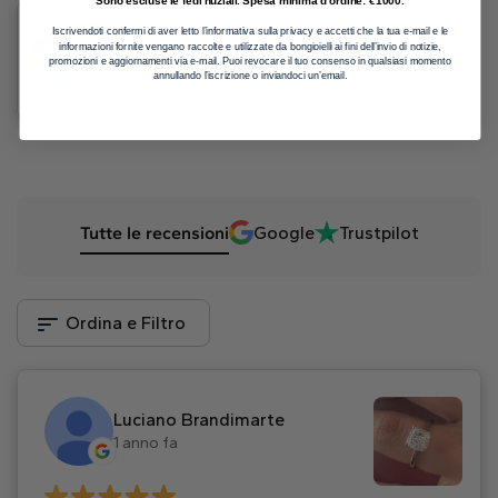
4.9
300+ Recensioni
Trustpilot
Iscrivendoti confermi di aver letto l’informativa sulla privacy e accetti che la tua e-mail e le
informazioni fornite vengano raccolte e utilizzate da bongioielli ai fini dell’invio di notizie,
5
promozioni e aggiornamenti via e-mail. Puoi revocare il tuo consenso in qualsiasi momento
annullando l’iscrizione o inviandoci un’email.
Lascia una recensione
Lascia una recensione
Tutte le recensioni
Google
Trustpilot
Ordina e Filtro
Luciano Brandimarte
1 anno fa