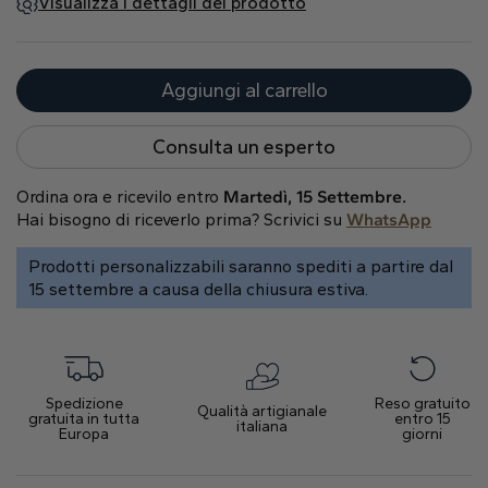
Visualizza i dettagli del prodotto
Cuore
Aggiungi al carrello
Tipo di metallo
Consulta un esperto
Ordina ora e ricevilo entro
Martedì, 15 Settembre.
Hai bisogno di riceverlo prima? Scrivici su
WhatsApp
Prodotti personalizzabili saranno spediti a partire dal
Oro Bianco
Oro Giallo
Oro Rosa
15 settembre a causa della chiusura estiva.
Spedizione
Reso gratuito
Qualità artigianale
gratuita in tutta
entro 15
italiana
Europa
giorni
Platino