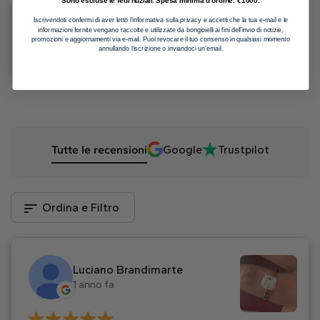
4.9
300+ Recensioni
Trustpilot
Iscrivendoti confermi di aver letto l’informativa sulla privacy e accetti che la tua e-mail e le
informazioni fornite vengano raccolte e utilizzate da bongioielli ai fini dell’invio di notizie,
5
promozioni e aggiornamenti via e-mail. Puoi revocare il tuo consenso in qualsiasi momento
annullando l’iscrizione o inviandoci un’email.
Lascia una recensione
Lascia una recensione
Tutte le recensioni
Google
Trustpilot
Ordina e Filtro
Luciano Brandimarte
1 anno fa