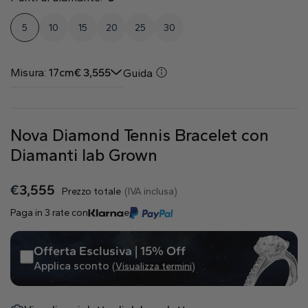
Naturale
5
10
15
20
25
30
Crea il tuo
Anello con diamante
Misura:
17cm
€
3,555
Guida
Pendente con diamante
Smeraldo
Goccia
Radiant
Nova Diamond Tennis Bracelet con
Diamanti lab Grown
€
3,555
Prezzo totale
(IVA inclusa)
Princess
Marquise
Asscher
Paga in 3 rate con
e
Offerta Esclusiva | 15% Off
Applica sconto
(Visualizza termini)