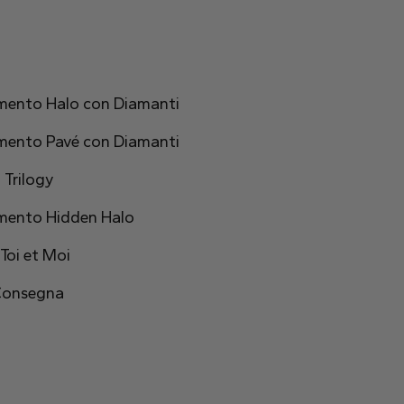
amento Halo con Diamanti
amento Pavé con Diamanti
 Trilogy
hezza:
3.11 mm
amento Hidden Halo
Toi et Moi
 Consegna