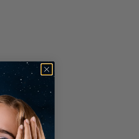
×
ught our vision to life
ned. A pleasure to work
, which was a pleasure to work
er creare una