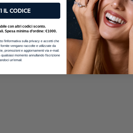
i
Meno recenti
mail non validi..
 Dimenticata?
ione
I IL CODICE
nte
Crescente
ail
ccedi con
dicono di
SWORD
alo
Prezzo
Diamante
Consegna
Confezione
ile con altri codici sconto.
 *
 password?
Accedi
ali. Spesa minima d’ordine: €1000.
Tutto
Applica Filtro
ggiornamenti e offerte speciali.
to l’informativa sulla privacy e accetti che
 acconsenti all'utilizzo dei tuoi dati in conformità con la
i fornite vengano raccolte e utilizzate da
notizie, promozioni e aggiornamenti via e-mail.
Crea un Account
ancora un account?
 con
 qualsiasi momento annullando l’iscrizione
iandoci un’email.
Accedi
?
P