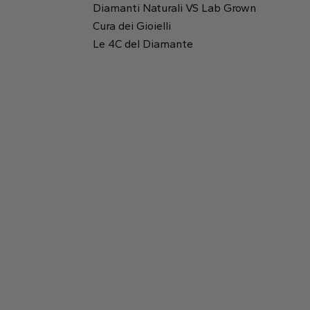
Diamanti Naturali VS Lab Grown
Cura dei Gioielli
Rotondo
Le 4C del Diamante
Rapporto tra lunghezza e altezza:
1.45
Tavola:
64%
Smeraldo
Princess
Profondità:
67.8%
2.19 mm