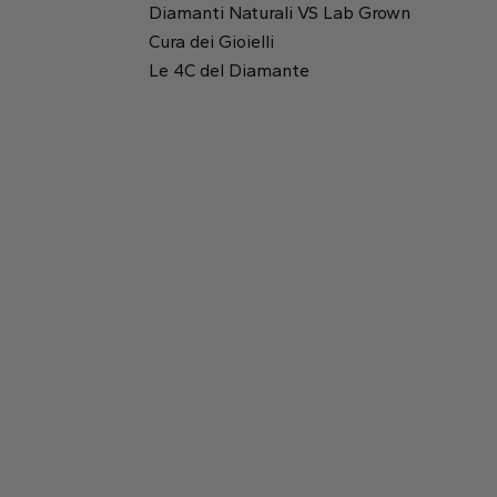
Diamanti Naturali VS Lab Grown
Cura dei Gioielli
Rotondo
Le 4C del Diamante
Rapporto tra lunghezza e altezza:
1.43
Tavola:
63%
Smeraldo
Princess
Profondità:
69.4%
2.18 mm