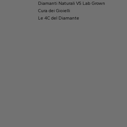
Diamanti Naturali VS Lab Grown
Cura dei Gioielli
Rotondo
Le 4C del Diamante
Rapporto tra lunghezza e altezza:
1.44
Tavola:
63%
Smeraldo
Princess
Profondità:
68.2%
2.29 mm