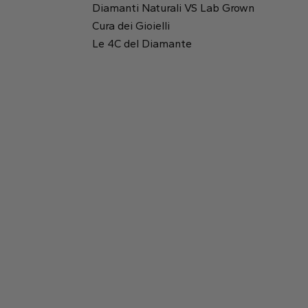
Diamanti Naturali VS Lab Grown
Cura dei Gioielli
Rotondo
Rapporto tra lunghezza e altezza:
1.13
Le 4C del Diamante
Tavola:
56%
Smeraldo
Princess
Profondità:
59.3%
2.9 mm