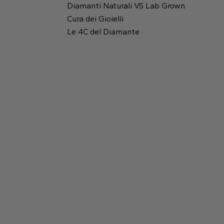
Diamanti Naturali VS Lab Grown
Cura dei Gioielli
Rotondo
Rapporto tra lunghezza e altezza:
1.16
Le 4C del Diamante
Tavola:
60%
Smeraldo
Princess
Profondità:
57.7%
2.9 mm