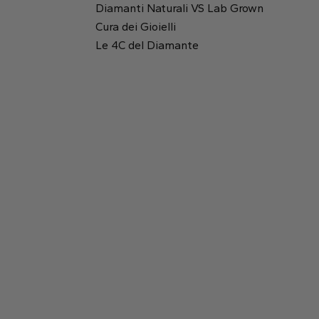
Diamanti Naturali VS Lab Grown
Cura dei Gioielli
Rotondo
Rapporto tra lunghezza e altezza:
1.11
Le 4C del Diamante
Tavola:
56%
Smeraldo
Princess
Profondità:
57.1%
2.89 mm