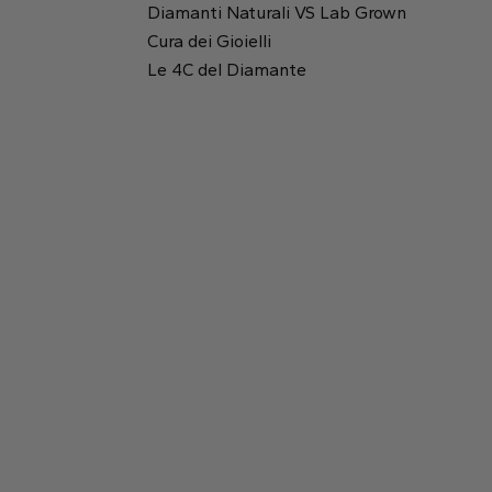
Diamanti Naturali VS Lab Grown
Cura dei Gioielli
Rotondo
Rapporto tra lunghezza e altezza:
1.11
Le 4C del Diamante
Tavola:
58%
Smeraldo
Princess
Profondità:
59.6%
2.99 mm