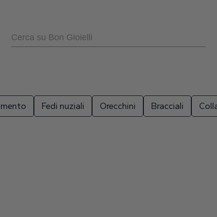
La car
0.5
Il tuo
5
zamento
Fedi nuziali
Orecchini
Bracciali
Coll
La car
0.5
Il tuo
5