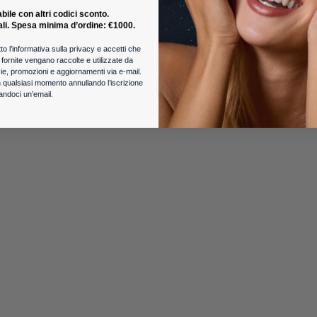
SWORD
 esclusive ed emozionanti direttamente nella tua casella di pos
ile con altri codici sconto.
 *
 password?
Accedi
ali. Spesa minima d’ordine: €1000.
ggiornamenti e offerte speciali.
to l’informativa sulla privacy e accetti che
 acconsenti all'utilizzo dei tuoi dati in conformità con la
i fornite vengano raccolte e utilizzate da
notizie, promozioni e aggiornamenti via e-mail.
Crea un Account
ancora un account?
 con
 qualsiasi momento annullando l’iscrizione
iandoci un’email.
Accedi
?
y Policy
Site Map