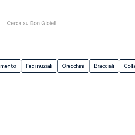
La car
0.5
Il tuo
5
zamento
Fedi nuziali
Orecchini
Bracciali
Coll
La car
0.5
Il tuo
5