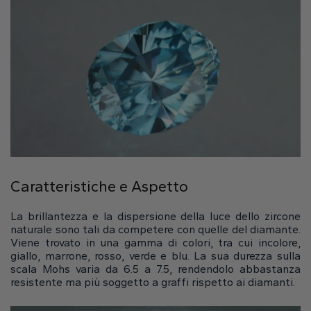
Naturale
Crea il tuo
Anello con diamante
Pendente con diamante
Smeraldo
Goccia
Radiant
Caratteristiche e Aspetto
Princess
Marquise
Asscher
La brillantezza e la dispersione della luce dello zircone
naturale sono tali da competere con quelle del diamante.
Viene trovato in una gamma di colori, tra cui incolore,
giallo, marrone, rosso, verde e blu. La sua durezza sulla
scala Mohs varia da 6.5 a 7.5, rendendolo abbastanza
resistente ma più soggetto a graffi rispetto ai diamanti.