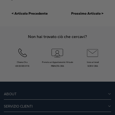
< Articolo Precedente
Prossimo Articolo >
Non hai trovato ciò che cercavi?
Chiama Ora
Prenota un Appuntamento Virtuale
Invia un’email
+39 06 905 9116
PRENOTA ORA
SCRIVI ORA
ABOUT
SERVIZIO CLIENTI