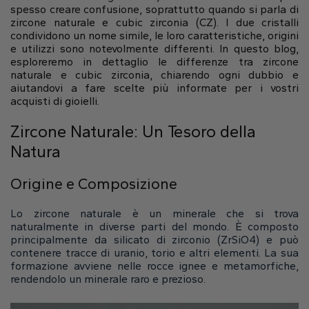
Gift Card
spesso creare confusione, soprattutto quando si parla di
Ovale
Radiant
Goccia
Pendenti
Le forme dei diamanti
zircone naturale e cubic zirconia (CZ). I due cristalli
Solitario
Pavè
Halo
condividono un nome simile, le loro caratteristiche, origini
Anelli
Fluorescenza dei diamanti
e utilizzi sono notevolmente differenti. In questo blog,
Visualizza sulla mappa
Direzione
Carta regalo digitale
Acquista tutto
esploreremo in dettaglio le differenze tra zircone
naturale e cubic zirconia, chiarendo ogni dubbio e
Scopri di più
aiutandovi a fare scelte più informate per i vostri
Fedi nuziali
acquisti di gioielli.
Cura dei Gioielli
Orari di Apertura
Smeraldo
Marquise
Asscher
Zircone Naturale: Un Tesoro della
Dal Lunedì al Venerdì
Halo Nascosto
Trilogy
Natura
9:00 - 13:00
16:30 - 20:00
Origine e Composizione
Sabato
Forma del diamante
9:00 - 13:00
Carta regalo digitale
Lo zircone naturale è un minerale che si trova
Scopri di più
Domenica (Chiuso)
Carta regalo digitale
naturalmente in diverse parti del mondo. È composto
Cuore
principalmente da silicato di zirconio (ZrSiO4) e può
Scopri di più
contenere tracce di uranio, torio e altri elementi. La sua
formazione avviene nelle rocce ignee e metamorfiche,
Tipo di diamante
rendendolo un minerale raro e prezioso.
Lab Grown
Rotondo
Ovale
Cuscino