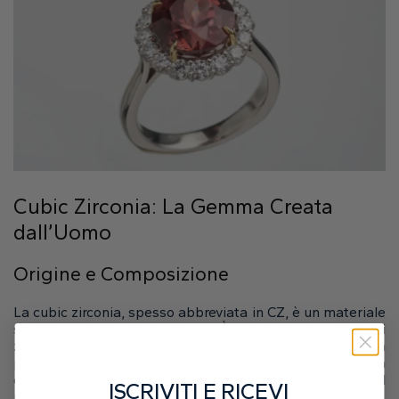
Cubic Zirconia: La Gemma Creata
dall’Uomo
Origine e Composizione
La cubic zirconia, spesso abbreviata in CZ, è un materiale
sintetico creato in laboratorio. È composta da ossido di
zirconio (ZrO2) stabilizzato con ossido di ittrio. La sua
produzione industriale è iniziata negli anni ’70 e da allora
è diventata una delle gemme sintetiche più popolari nel
ISCRIVITI E RICEVI
mondo della gioielleria.