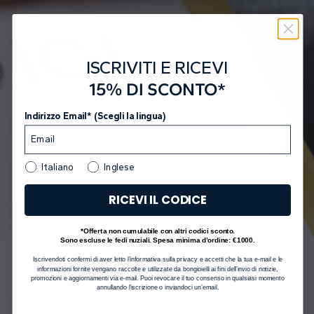
ISCRIVITI E RICEVI
15% DI SCONTO*
Indirizzo Email* (Scegli la lingua)
Italiano
Inglese
RICEVI IL CODICE
*Offerta non cumulabile con altri codici sconto.
Sono escluse le fedi nuziali. Spesa minima d’ordine: €1000.
Iscrivendoti confermi di aver letto l’informativa sulla privacy e accetti che la tua e-mail e le
informazioni fornite vengano raccolte e utilizzate da bongioielli ai fini dell’invio di notizie,
promozioni e aggiornamenti via e-mail. Puoi revocare il tuo consenso in qualsiasi momento
annullando l’iscrizione o inviandoci un’email.