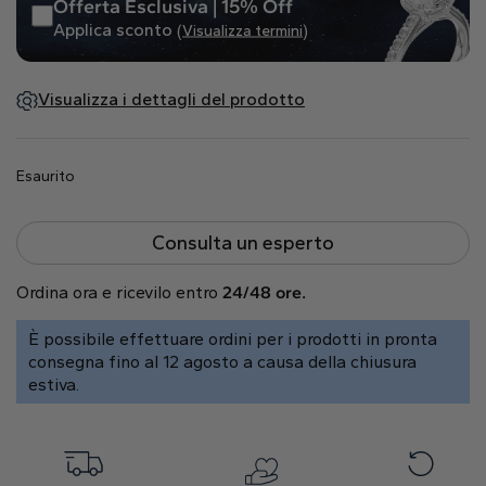
Offerta Esclusiva | 15% Off
Naturale
Applica sconto
(Visualizza termini)
Crea il tuo
Visualizza i dettagli del prodotto
Anello con diamante
Pendente con diamante
Smeraldo
Goccia
Radiant
Esaurito
Consulta un esperto
Ordina ora e ricevilo entro
24/48 ore.
Princess
Marquise
Asscher
È possibile effettuare ordini per i prodotti in pronta
consegna fino al 12 agosto a causa della chiusura
estiva.