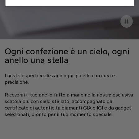
Ogni confezione è un cielo, ogni
anello una stella
I nostri esperti realizzano ogni gioiello con cura e
precisione.
Riceverai il tuo anello fatto a mano nella nostra esclusiva
scatola blu con cielo stellato, accompagnato dal
certificato di autenticità diamanti GIA o IGI e da gadget
selezionati, pronto per il tuo momento speciale.