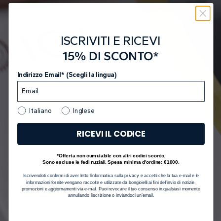
ISCRIVITI E RICEVI
15% DI SCONTO*
Indirizzo Email* (Scegli la lingua)
Italiano
Inglese
RICEVI IL CODICE
*Offerta non cumulabile con altri codici sconto.
Sono escluse le fedi nuziali. Spesa minima d’ordine: €1000.
Iscrivendoti confermi di aver letto l’informativa sulla privacy e accetti che la tua e-mail e le
informazioni fornite vengano raccolte e utilizzate da bongioielli ai fini dell’invio di notizie,
promozioni e aggiornamenti via e-mail. Puoi revocare il tuo consenso in qualsiasi momento
annullando l’iscrizione o inviandoci un’email.