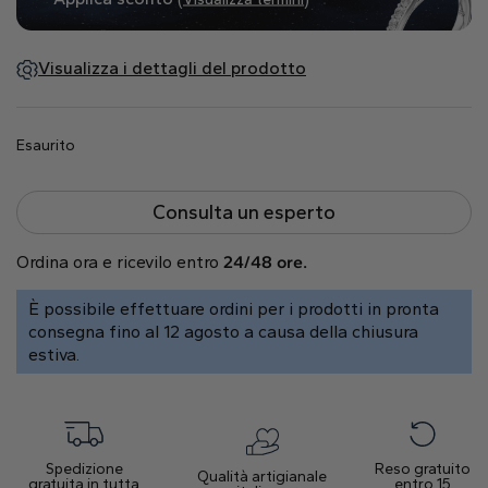
Naturale
Crea il tuo
Visualizza i dettagli del prodotto
Anello con diamante
Pendente con diamante
Esaurito
Smeraldo
Goccia
Radiant
Consulta un esperto
Ordina ora e ricevilo entro
24/48 ore.
È possibile effettuare ordini per i prodotti in pronta
consegna fino al 12 agosto a causa della chiusura
Princess
Marquise
Asscher
estiva.
Spedizione
Reso gratuito
Qualità artigianale
gratuita in tutta
entro 15