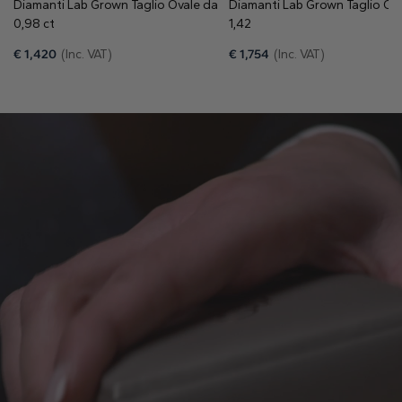
Diamanti Lab Grown Taglio Ovale da
Diamanti Lab Grown Taglio Ov
0,98 ct
1,42
€
1,420
(Inc. VAT)
€
1,754
(Inc. VAT)