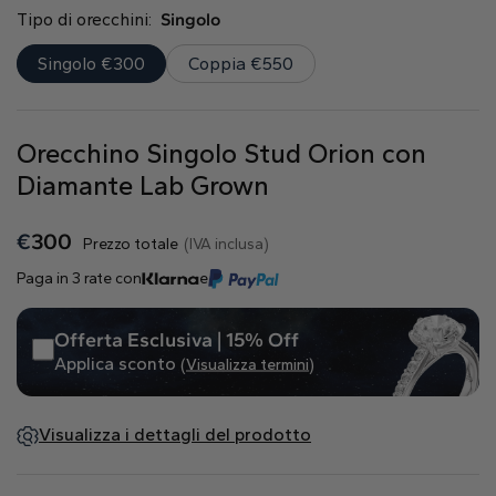
Naturale
Tipo di orecchini:
Singolo
Singolo €300
Coppia €550
Crea il tuo
Anello con diamante
Pendente con diamante
Orecchino Singolo Stud Orion con
Smeraldo
Goccia
Radiant
Diamante Lab Grown
€
300
Prezzo totale
(IVA inclusa)
Paga in 3 rate con
e
Offerta Esclusiva | 15% Off
Princess
Marquise
Asscher
Applica sconto
(Visualizza termini)
Visualizza i dettagli del prodotto