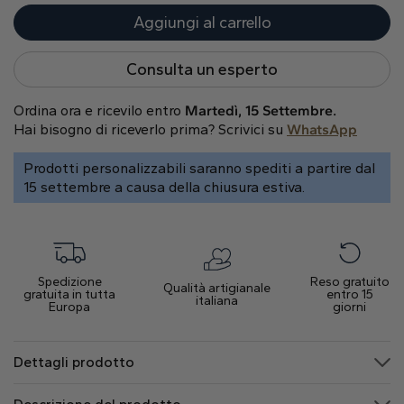
Cuore
Aggiungi al carrello
Consulta un esperto
Tipo di metallo
Ordina ora e ricevilo entro
Martedì, 15 Settembre.
Hai bisogno di riceverlo prima? Scrivici su
WhatsApp
Prodotti personalizzabili saranno spediti a partire dal
15 settembre a causa della chiusura estiva.
Oro Bianco
Oro Giallo
Oro Rosa
Spedizione
Reso gratuito
Qualità artigianale
gratuita in tutta
entro 15
italiana
Europa
giorni
Dettagli prodotto
Platino
Informazioni degli Orecchini