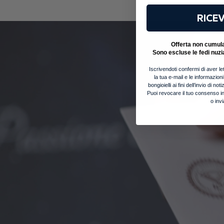
RICEV
Offerta non cumulab
Sono escluse le fedi nuzi
Iscrivendoti confermi di aver let
la tua e-mail e le informazion
bongioielli ai fini dell’invio di 
Puoi revocare il tuo consenso in
o inv