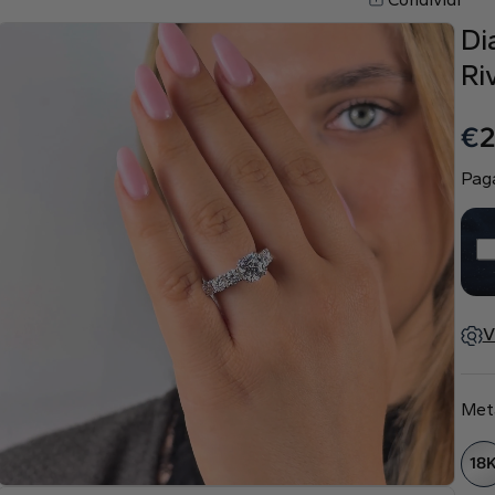
Di
Ri
€
2
Paga
V
Met
18