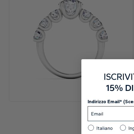
ISCRIVI
15% D
Indirizzo Email* (Sceg
Italiano
In