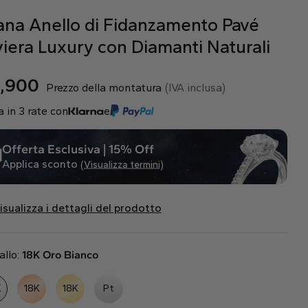
ana Anello di Fidanzamento Pavé
viera Luxury con Diamanti Naturali
,900
Prezzo della montatura
(IVA inclusa)
 in 3 rate con
e
Offerta Esclusiva | 15% Off
Applica sconto
(Visualizza termini)
isualizza i dettagli del prodotto
allo:
18K Oro Bianco
K
18K
18K
Pt