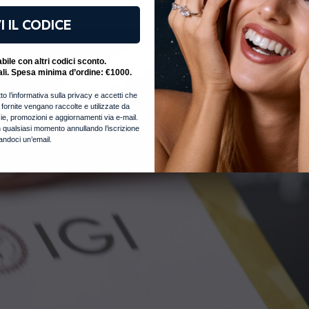
I IL CODICE
ile con altri codici sconto.
ali. Spesa minima d’ordine: €1000.
to l’informativa sulla privacy e accetti che
i fornite vengano raccolte e utilizzate da
notizie, promozioni e aggiornamenti via e-mail.
 qualsiasi momento annullando l’iscrizione
iandoci un’email.