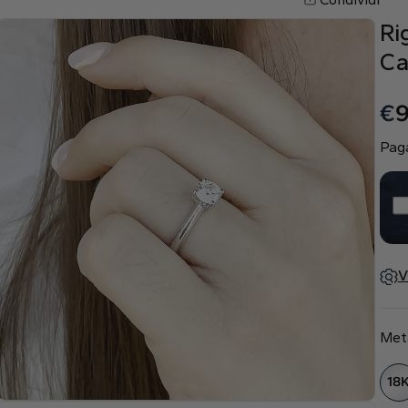
Ri
Ca
€
Paga
V
Met
18