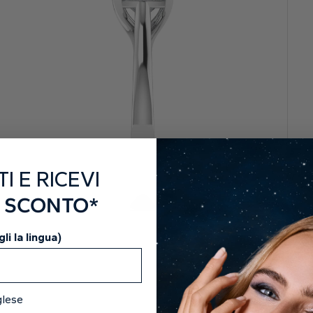
Scop
TI E RICEVI
I SCONTO*
li la lingua)
glese