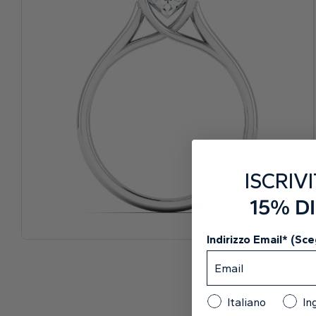
ISCRIVI
15% D
Indirizzo Email* (Sceg
Italiano
In