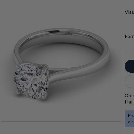
Visu
Form
Ordi
Hai 
Pro
a c