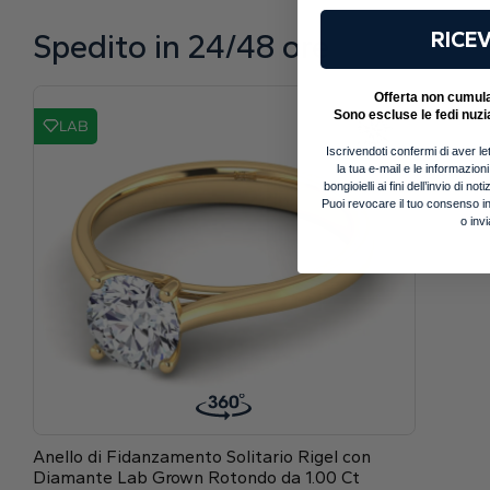
Spedito in 24/48 ore
RICEV
Offerta non cumulab
Sono escluse le fedi nuzi
LAB
Iscrivendoti confermi di aver let
la tua e-mail e le informazion
bongioielli ai fini dell’invio di 
Puoi revocare il tuo consenso in
o inv
Anello di Fidanzamento Solitario Rigel con
Diamante Lab Grown Rotondo da 1.00 Ct