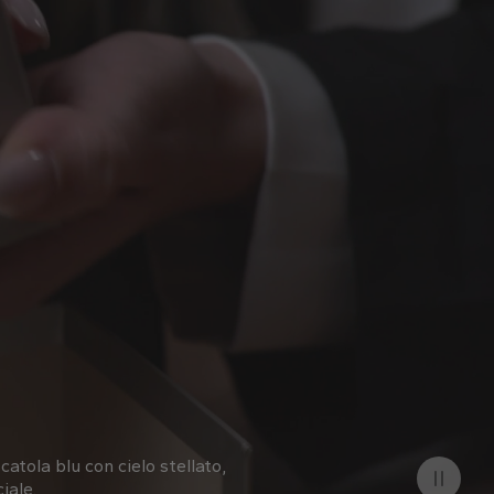
catola blu con cielo stellato,
iale.