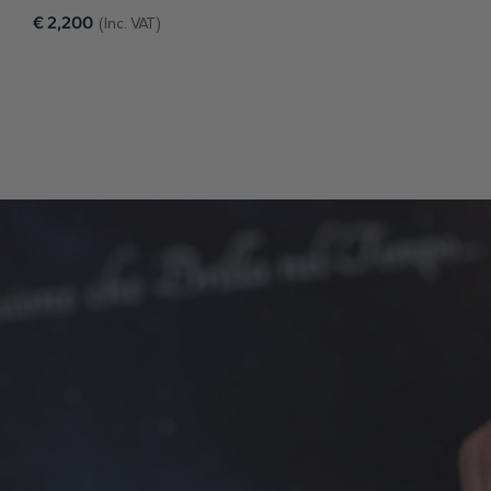
€
2,200
(Inc. VAT)