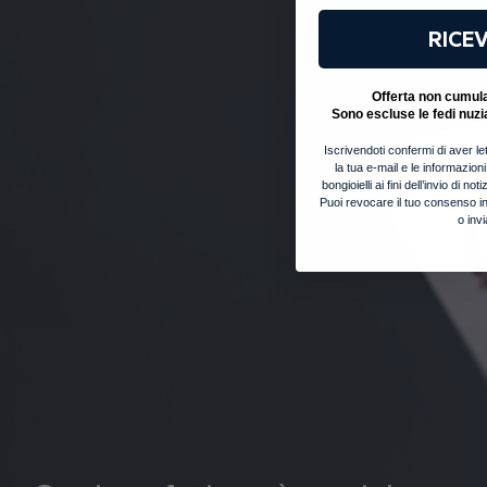
RICEV
Offerta non cumulab
Sono escluse le fedi nuzi
Iscrivendoti confermi di aver let
la tua e-mail e le informazion
bongioielli ai fini dell’invio di 
Puoi revocare il tuo consenso in
o inv