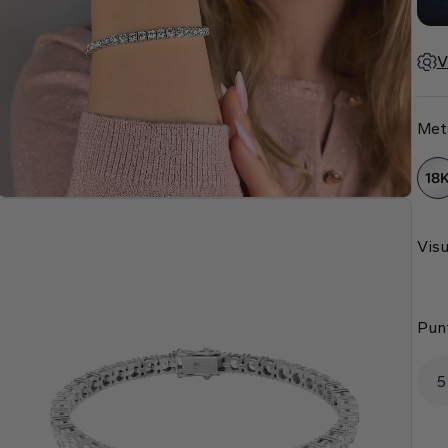
V
Met
18
Visu
Pun
5