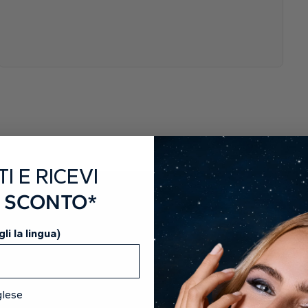
TI E RICEVI
I SCONTO*
li la lingua)
glese