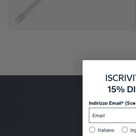
ISCRIVI
15% D
Indirizzo Email* (Sceg
Italiano
In