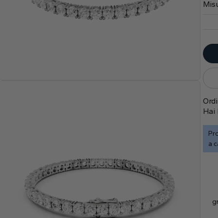
Misu
Ordi
Hai 
Pro
a c
gr