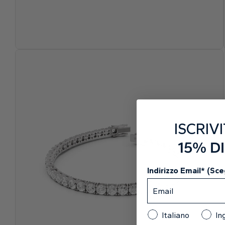
ISCRIVI
15% D
Indirizzo Email* (Sceg
Italiano
In