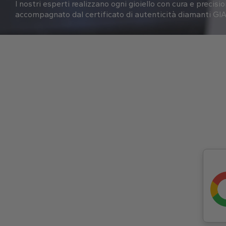
I nostri esperti realizzano ogni gioiello con cura e precisi
accompagnato dal certificato di autenticità diamanti GIA 