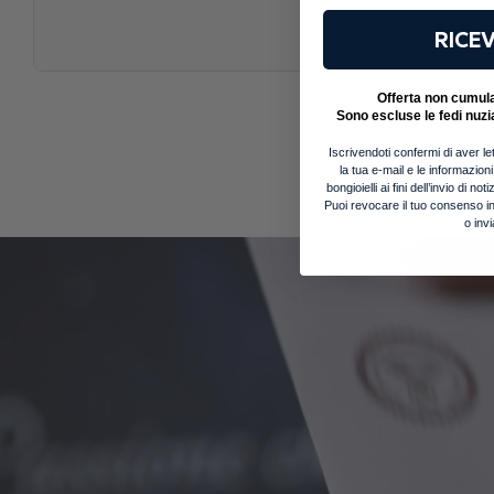
RICEV
Offerta non cumulab
Sono escluse le fedi nuzi
Iscrivendoti confermi di aver let
la tua e-mail e le informazion
bongioielli ai fini dell’invio di 
Puoi revocare il tuo consenso in
o inv