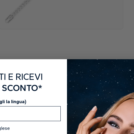
TI E RICEVI
I SCONTO*
li la lingua)
glese