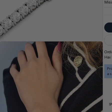
Misu
Ordi
Hai 
Pro
a c
gr