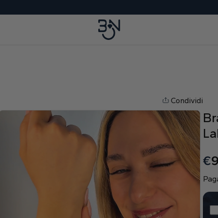
Condividi
Br
La
€
9
Paga