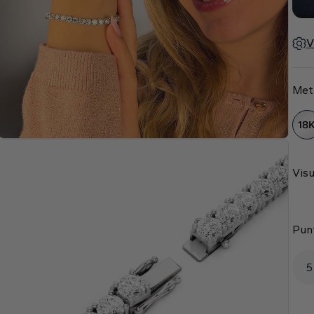
V
Met
18
Visu
Pun
5