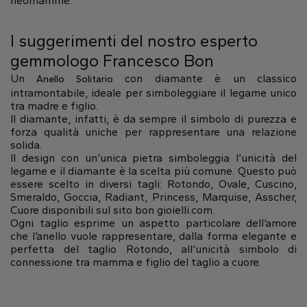
neomamme.
Naturale
I suggerimenti del nostro esperto
Crea il tuo
gemmologo Francesco Bon
Anello con diamante
Un
con diamante è un classico
Anello Solitario
Pendente con diamante
intramontabile, ideale per simboleggiare il legame unico
Smeraldo
Goccia
Radiant
tra madre e figlio.
Il diamante, infatti, è da sempre il simbolo di purezza e
forza qualità uniche per rappresentare una relazione
solida.
Il design con un’unica pietra simboleggia l’unicità del
legame e il diamante è la scelta più comune. Questo può
essere scelto in diversi tagli: Rotondo, Ovale, Cuscino,
Smeraldo, Goccia, Radiant, Princess, Marquise, Asscher,
Cuore disponibili sul sito bon gioielli.com.
Princess
Marquise
Asscher
Ogni taglio esprime un aspetto particolare dell’amore
che l’anello vuole rappresentare, dalla forma elegante e
perfetta del taglio Rotondo, all’unicità simbolo di
connessione tra mamma e figlio del taglio a cuore.