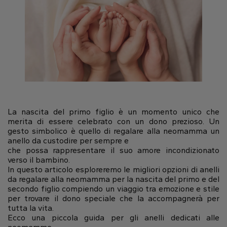
Gift Card
Ovale
Radiant
Goccia
Pendenti
Le forme dei diamanti
Solitario
Pavè
Halo
Anelli
Fluorescenza dei diamanti
Visualizza sulla mappa
Direzione
Carta regalo digitale
Acquista tutto
Scopri di più
Fedi nuziali
Cura dei Gioielli
Orari di Apertura
Smeraldo
Marquise
Asscher
Dal Lunedì al Venerdì
Halo Nascosto
Trilogy
9:00 - 13:00
La nascita del primo figlio è un momento unico che
16:30 - 20:00
merita di essere celebrato con un dono prezioso. Un
gesto simbolico è quello di regalare alla neomamma un
Sabato
anello da custodire per sempre e
Forma del diamante
9:00 - 13:00
Carta regalo digitale
che possa rappresentare il suo amore incondizionato
verso il bambino.
Scopri di più
Domenica (Chiuso)
Carta regalo digitale
In questo articolo esploreremo le migliori opzioni di anelli
Cuore
Scopri di più
da regalare alla neomamma per la nascita del primo e del
secondo figlio compiendo un viaggio tra emozione e stile
Tipo di diamante
per trovare il dono speciale che la accompagnerà per
tutta la vita.
Lab Grown
Ecco una piccola guida per gli anelli dedicati alle
Rotondo
Ovale
Cuscino