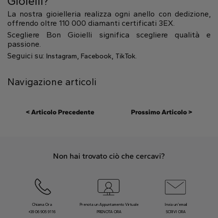
Gioielli?
La nostra gioielleria realizza ogni anello con dedizione,
offrendo oltre 110 000 diamanti certificati 3EX.
Scegliere Bon Gioielli significa scegliere qualità e
passione.
Seguici su:
,
,
.
Instagram
Facebook
TikTok
Navigazione articoli
< Articolo Precedente
Prossimo Articolo >
Non hai trovato ciò che cercavi?
Chiama Ora
Prenota un Appuntamento Virtuale
Invia un’email
+39 06 905 9116
PRENOTA ORA
SCRIVI ORA