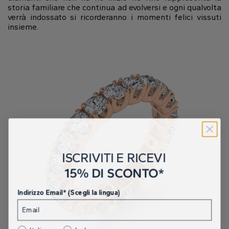
storia familiare che continua ad evolversi e ogni qualvolta
verrà indossato si ricorderanno i momenti felici vissuti
insieme.
ISCRIVITI E RICEVI
15% DI SCONTO*
Indirizzo Email* (Scegli la lingua)
Italiano
Inglese